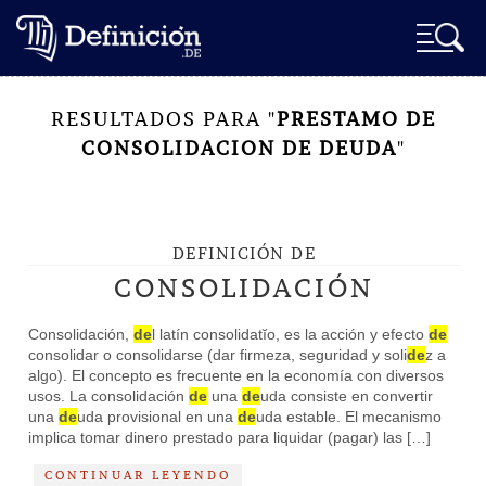
RESULTADOS PARA "
PRESTAMO DE
CONSOLIDACION DE DEUDA
"
DEFINICIÓN DE
CONSOLIDACIÓN
Consolidación,
de
l latín consolidatĭo, es la acción y efecto
de
consolidar o consolidarse (dar firmeza, seguridad y soli
de
z a
algo). El concepto es frecuente en la economía con diversos
usos. La consolidación
de
una
de
uda consiste en convertir
una
de
uda provisional en una
de
uda estable. El mecanismo
implica tomar dinero prestado para liquidar (pagar) las […]
CONTINUAR LEYENDO