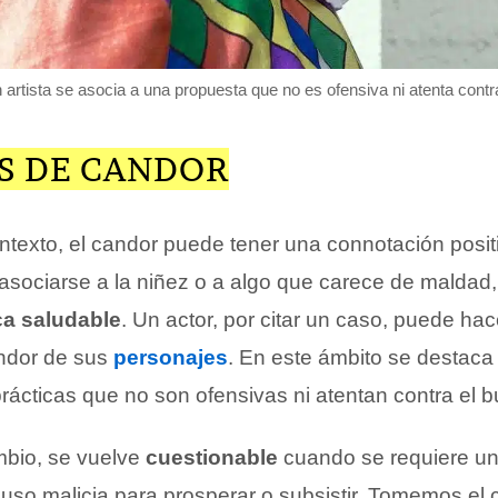
 artista se asocia a una propuesta que no es ofensiva ni atenta contr
S DE CANDOR
ntexto, el candor puede tener una connotación posit
asociarse a la niñez o a algo que carece de maldad,
ca saludable
. Un actor, por citar un caso, puede ha
andor de sus
personajes
. En este ámbito se destaca
 prácticas que no son ofensivas ni atentan contra el 
mbio, se vuelve
cuestionable
cuando se requiere un
luso malicia para prosperar o subsistir. Tomemos el