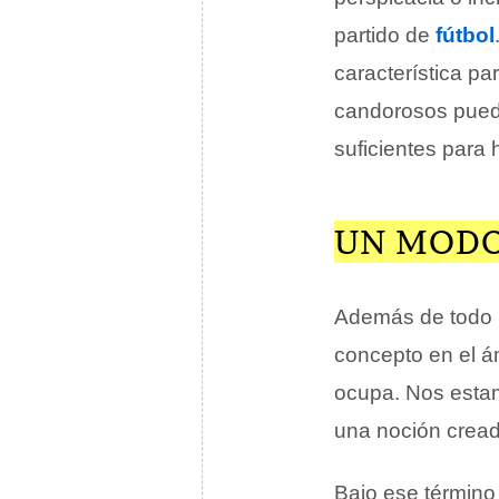
partido de
fútbol
característica p
candorosos puede
suficientes para 
UN MODO
Además de todo l
concepto en el á
ocupa. Nos estam
una noción cread
Bajo ese término