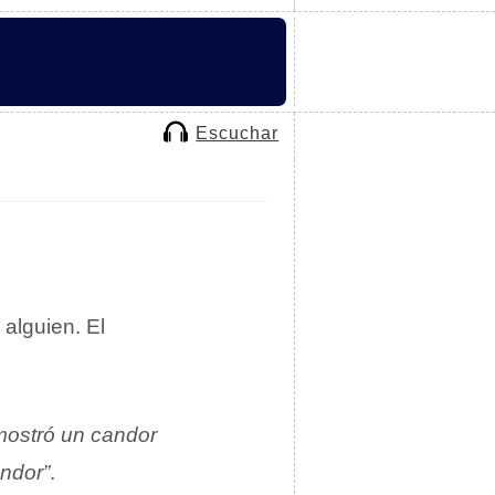
Escuchar
alguien. El
 mostró un candor
andor”
.