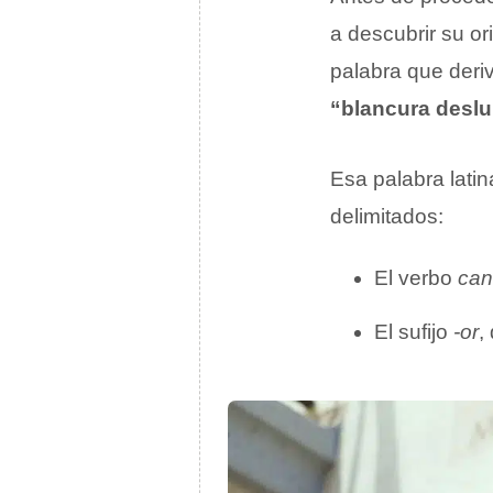
a descubrir su o
palabra que deriv
“blancura desl
Esa palabra lati
delimitados:
El verbo
can
El sufijo
-or
,