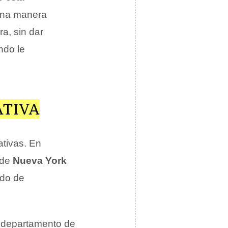
 una manera
a, sin dar
ndo le
ATIVA
ativas. En
de
Nueva York
ado de
l departamento de