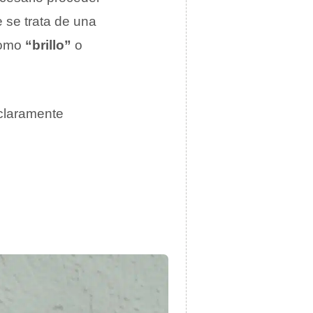
 se trata de una
como
“brillo”
o
 claramente