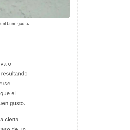
a el buen gusto.
iva o
 resultando
cerse
 que el
buen gusto.
a cierta
 caso de un