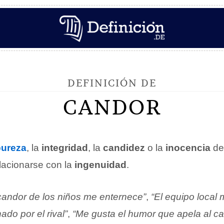
DEFINICIÓN DE
CANDOR
pureza
, la
integridad
, la
candidez
o la
inocencia
de 
lacionarse con la
ingenuidad
.
 candor de los niños me enternece”
,
“El equipo local
do por el rival”
,
“Me gusta el humor que apela al c