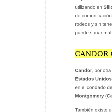
utilizando en
Sil
de comunicación 
rodeos y sin tene
puede sonar mal l
CANDOR 
Candor
, por otr
Estados Unidos
en el condado d
Montgomery
(
Ca
También existe 