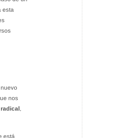
á esta
es
rsos
n nuevo
que nos
radical
,
e está