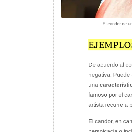
El candor de un
EJEMPLO
De acuerdo al co
negativa. Puede 
una
característi
famoso por el c
artista recurre a
El candor, en ca
perspicacia o inc