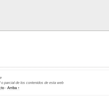
de
l o parcial de los contenidos de esta web
cto
-
Arriba ↑