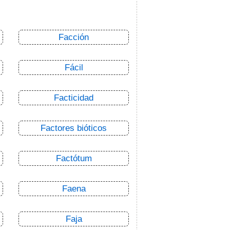
Facción
Fácil
Facticidad
Factores bióticos
Factótum
Faena
Faja