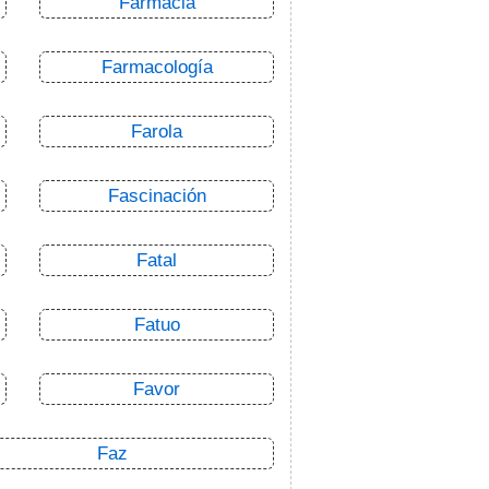
Farmacia
Farmacología
Farola
Fascinación
Fatal
Fatuo
Favor
Faz