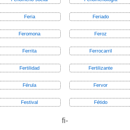
Feria
Feriado
Feromona
Feroz
Ferrita
Ferrocarril
Fertilidad
Fertilizante
Férula
Fervor
Festival
Fétido
fi-