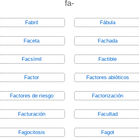
fa-
Fabril
Fábula
Faceta
Fachada
Facsímil
Factible
Factor
Factores abióticos
Factores de riesgo
Factorización
Facturación
Facultad
Fagocitosis
Fagot