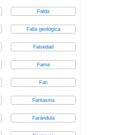
Falda
Falla geológica
Falsedad
Fama
Fan
Fantasma
Farándula