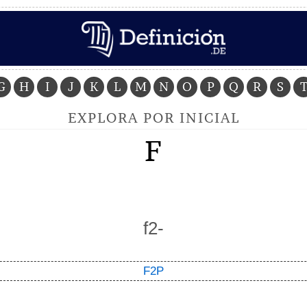
G
H
I
J
K
L
M
N
O
P
Q
R
S
EXPLORA POR INICIAL
F
f2-
F2P