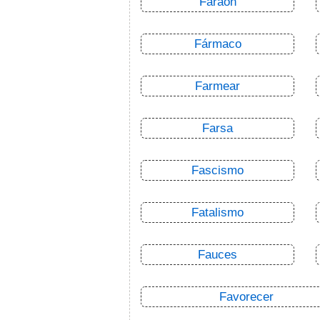
Faraón
Fármaco
Farmear
Farsa
Fascismo
Fatalismo
Fauces
Favorecer