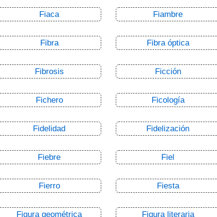
Fiaca
Fiambre
Fibra
Fibra óptica
Fibrosis
Ficción
Fichero
Ficología
Fidelidad
Fidelización
Fiebre
Fiel
Fierro
Fiesta
Figura geométrica
Figura literaria