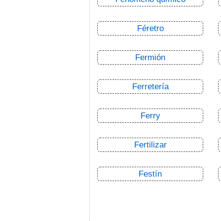
Féretro
Fermión
Ferretería
Ferry
Fertilizar
Festín