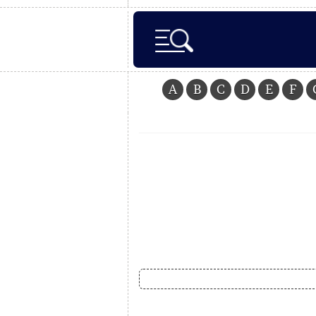
A
B
C
D
E
F