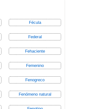
Fécula
Federal
Fehaciente
Femenino
Fenogreco
Fenómeno natural
Fenotipo