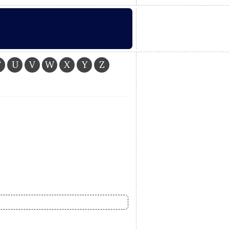
T
U
V
W
X
Y
Z