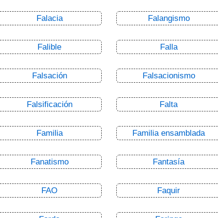
Falacia
Falangismo
Falible
Falla
Falsación
Falsacionismo
Falsificación
Falta
Familia
Familia ensamblada
Fanatismo
Fantasía
FAO
Faquir