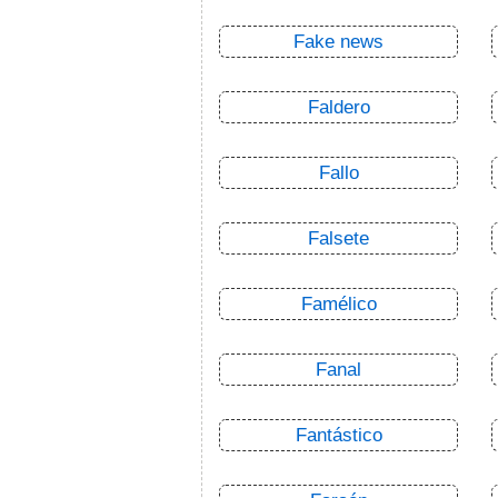
Fake news
Faldero
Fallo
Falsete
Famélico
Fanal
Fantástico