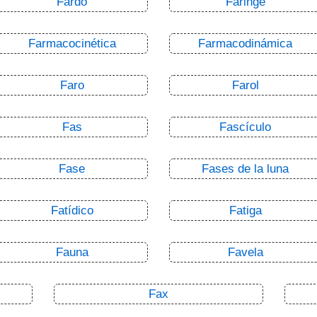
Fardo
Faringe
Farmacocinética
Farmacodinámica
Faro
Farol
Fas
Fascículo
Fase
Fases de la luna
Fatídico
Fatiga
Fauna
Favela
Fax