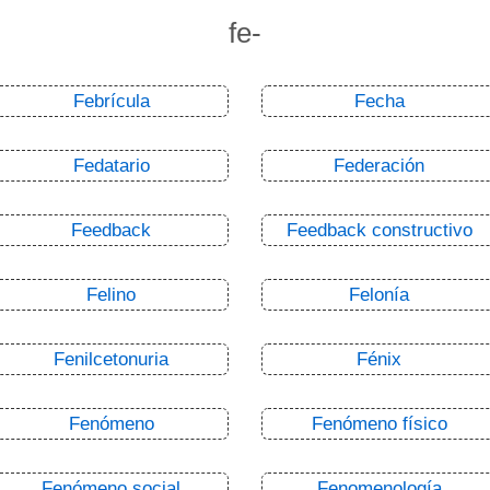
fe-
Febrícula
Fecha
Fedatario
Federación
Feedback
Feedback constructivo
Felino
Felonía
Fenilcetonuria
Fénix
Fenómeno
Fenómeno físico
Fenómeno social
Fenomenología