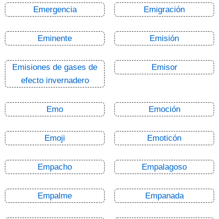
Emergencia
Emigración
Eminente
Emisión
Emisiones de gases de
Emisor
efecto invernadero
Emo
Emoción
Emoji
Emoticón
Empacho
Empalagoso
Empalme
Empanada