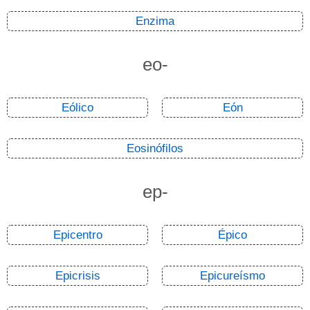
Enzima
eo-
Eólico
Eón
Eosinófilos
ep-
Epicentro
Épico
Epicrisis
Epicureísmo