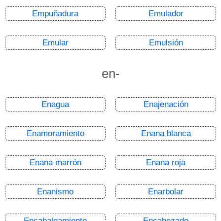
Empuñadura
Emulador
Emular
Emulsión
en-
Enagua
Enajenación
Enamoramiento
Enana blanca
Enana marrón
Enana roja
Enanismo
Enarbolar
Encabalgamiento
Encabezado