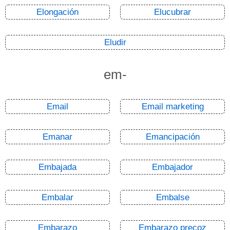
Elongación
Elucubrar
Eludir
em-
Email
Email marketing
Emanar
Emancipación
Embajada
Embajador
Embalar
Embalse
Embarazo
Embarazo precoz