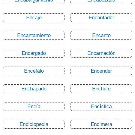
Encaje
Encantador
Encantamiento
Encanto
Encargado
Encarnación
Encéfalo
Encender
Enchapado
Enchufe
Encía
Encíclica
Enciclopedia
Encimera