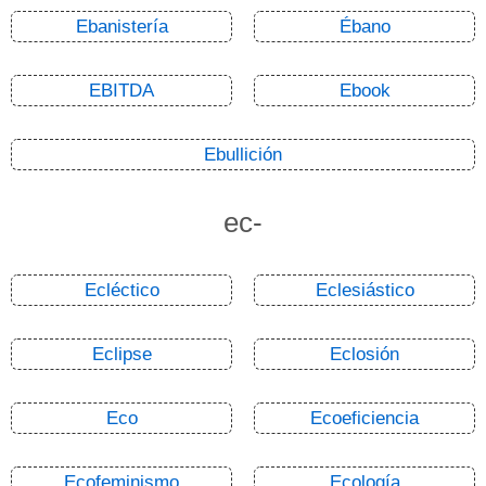
Ebanistería
Ébano
EBITDA
Ebook
Ebullición
ec-
Ecléctico
Eclesiástico
Eclipse
Eclosión
Eco
Ecoeficiencia
Ecofeminismo
Ecología