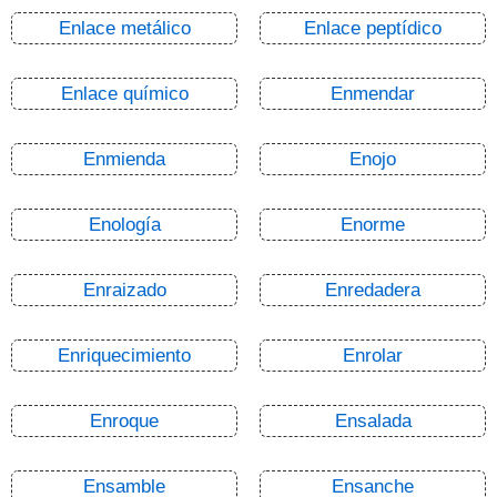
Enlace metálico
Enlace peptídico
Enlace químico
Enmendar
Enmienda
Enojo
Enología
Enorme
Enraizado
Enredadera
Enriquecimiento
Enrolar
Enroque
Ensalada
Ensamble
Ensanche