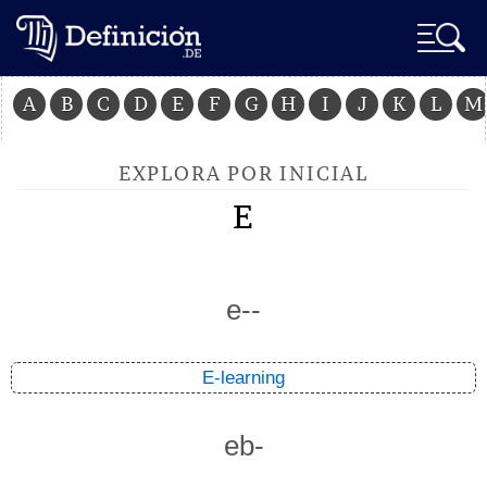
A
B
C
D
E
F
G
H
I
J
K
L
M
EXPLORA POR INICIAL
E
e--
E-learning
eb-