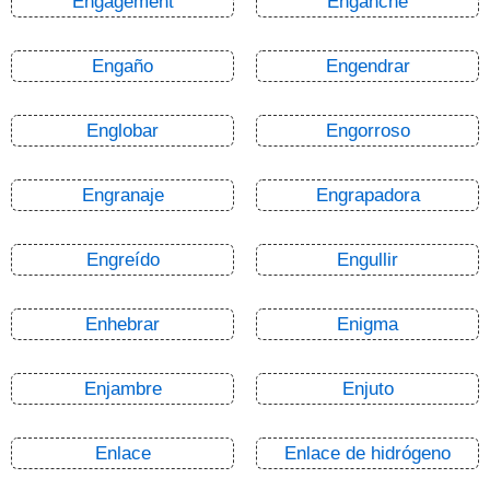
Engagement
Enganche
Engaño
Engendrar
Englobar
Engorroso
Engranaje
Engrapadora
Engreído
Engullir
Enhebrar
Enigma
Enjambre
Enjuto
Enlace
Enlace de hidrógeno