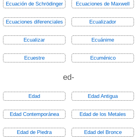
Ecuación de Schrödinger
Ecuaciones de Maxwell
Ecuaciones diferenciales
Ecualizador
Ecualizar
Ecuánime
Ecuestre
Ecuménico
ed-
Edad
Edad Antigua
Edad Contemporánea
Edad de los Metales
Edad de Piedra
Edad del Bronce