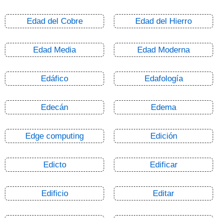
Edad del Cobre
Edad del Hierro
Edad Media
Edad Moderna
Edáfico
Edafología
Edecán
Edema
Edge computing
Edición
Edicto
Edificar
Edificio
Editar