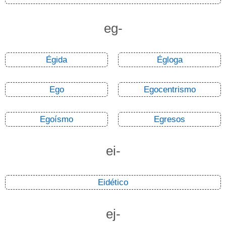
eg-
Égida
Égloga
Ego
Egocentrismo
Egoísmo
Egresos
ei-
Eidético
ej-