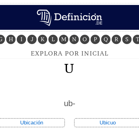
G
H
I
J
K
L
M
N
O
P
Q
R
S
EXPLORA POR INICIAL
U
ub-
Ubicación
Ubicuo