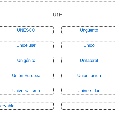
un-
UNESCO
Ungüento
Unicelular
Único
Unigénito
Unilateral
Unión Europea
Unión iónica
Universalismo
Universidad
ervable
U