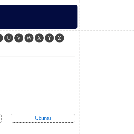
T
U
V
W
X
Y
Z
Ubuntu