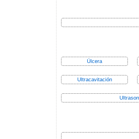
Úlcera
Ultracavitación
Ultrason