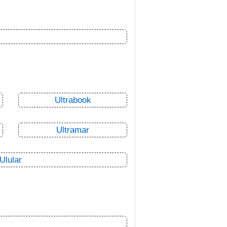
Ultrabook
Ultramar
Ulular