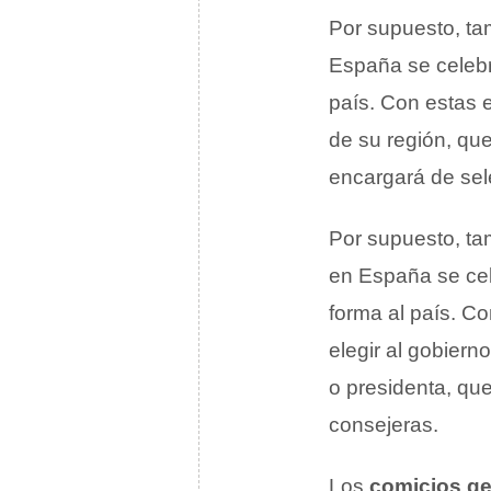
Por supuesto, ta
España se celeb
país. Con estas e
de su región, que
encargará de sel
Por supuesto, ta
en España se ce
forma al país. C
elegir al gobiern
o presidenta, qu
consejeras.
Los
comicios ge