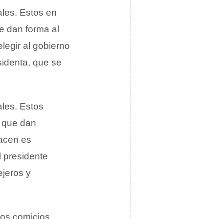
ales. Estos en
 dan forma al
legir al gobierno
sidenta, que se
ales. Estos
 que dan
hacen es
l presidente
ejeros y
tos comicios