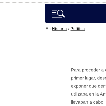
En
Historia
/
Política
Para proceder a c
primer lugar, de
exponer que deriv
utilizaba en la A
llevaban a cabo.