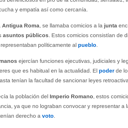
cucha y empatía así como cercanía.
a
Antigua Roma
, se llamaba comicios a la
junta
enc
os
asuntos públicos
. Estos comicios consistían de d
e representaban políticamente al
pueblo
.
omanos
ejercían funciones ejecutivas, judiciales y legi
eres que es habitual en la actualidad. El
poder
de lo
sta tenían la facultad de sancionar leyes retroactiv
cía la población del
Imperio Romano
, estos comici
ncia, ya que no lograban convocar y representar a la
tenían derecho a
voto
.