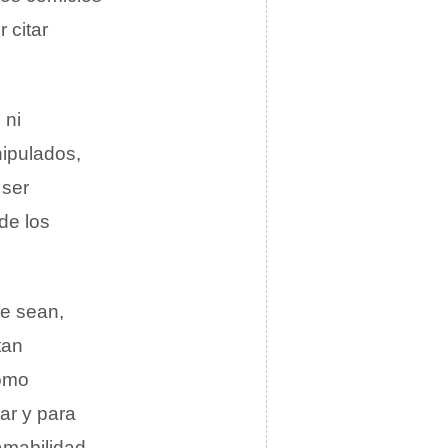
 citar
 ni
nipulados,
 ser
de los
ue sean,
tan
como
ar y para
amabilidad,