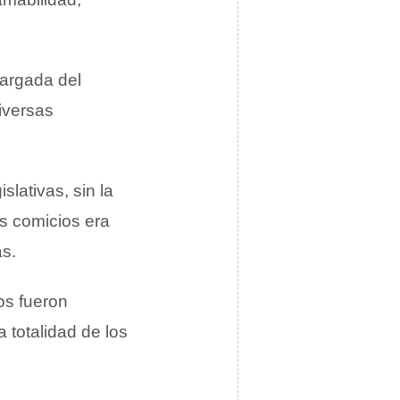
argada del
iversas
slativas, sin la
s comicios era
as.
os fueron
 totalidad de los