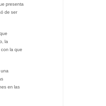
ue presenta
só de ser
 que
, la
 con la que
r una
as
nes en las