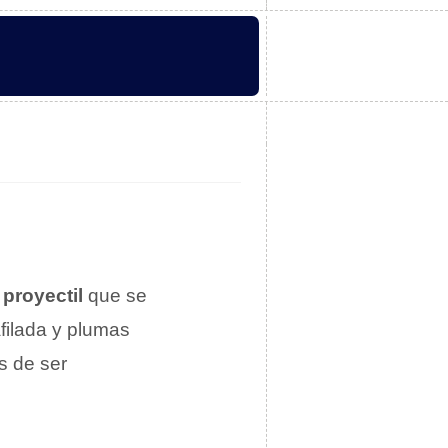
n
proyectil
que se
filada y plumas
s de ser