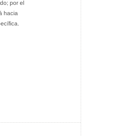
do; por el
á hacia
ecífica.