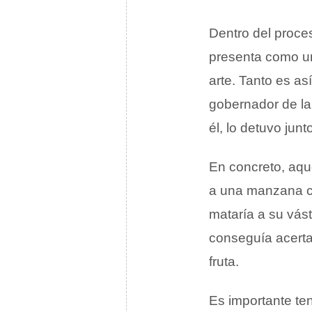
Dentro del proces
presenta como un
arte. Tanto es a
gobernador de la 
él, lo detuvo junt
En concreto, aque
a una manzana col
mataría a su vás
conseguía acertar
fruta.
Es importante te