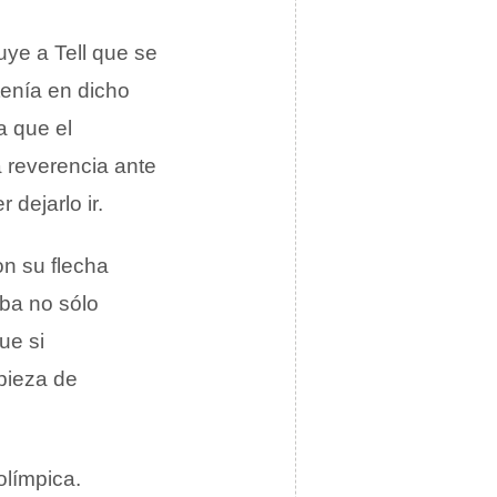
uye a Tell que se
tenía en dicho
a que el
a reverencia ante
 dejarlo ir.
on su flecha
aba no sólo
ue si
 pieza de
olímpica.