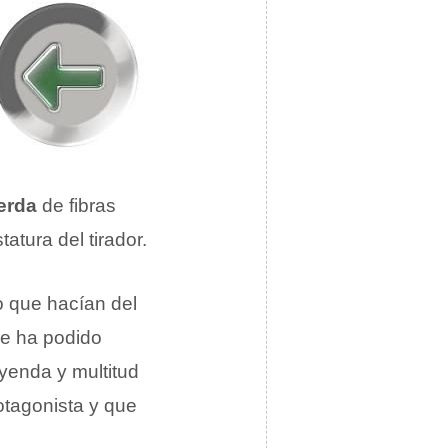
erda
de fibras
atura del tirador.
o que hacían del
se ha podido
yenda y multitud
otagonista y que