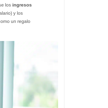
se los
ingresos
lario) y los
 como un regalo