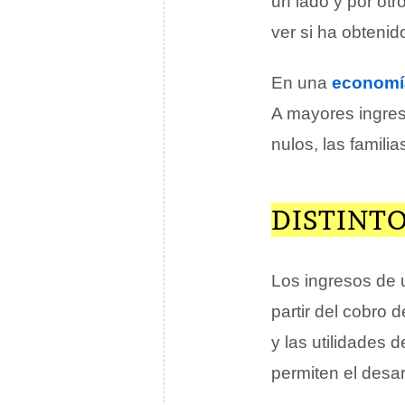
un lado y por otr
ver si ha obtenido
En una
economí
A mayores ingre
nulos, las famili
DISTINTO
Los ingresos de
partir del cobro 
y las utilidades 
permiten el desar