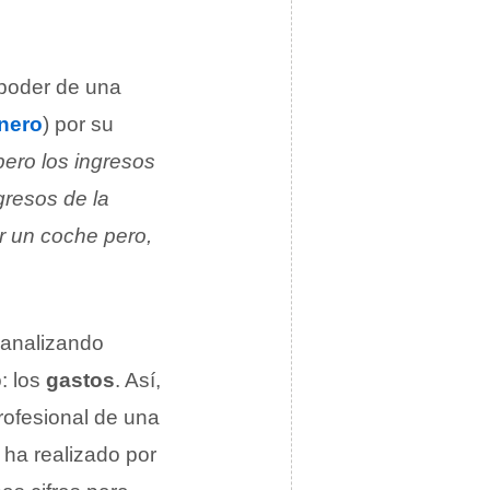
poder de una
nero
) por su
pero los ingresos
gresos de la
r un coche pero,
 analizando
: los
gastos
. Así,
rofesional de una
 ha realizado por