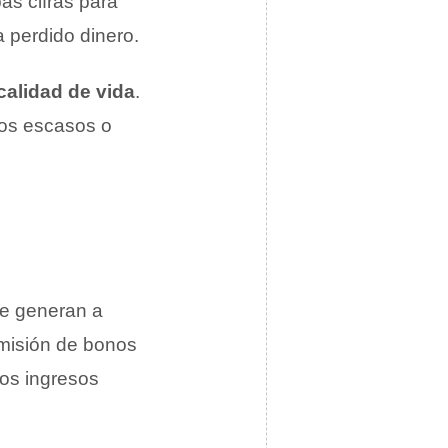
as cifras para
ha perdido dinero.
calidad de vida
.
sos escasos o
e generan a
 emisión de bonos
tos ingresos