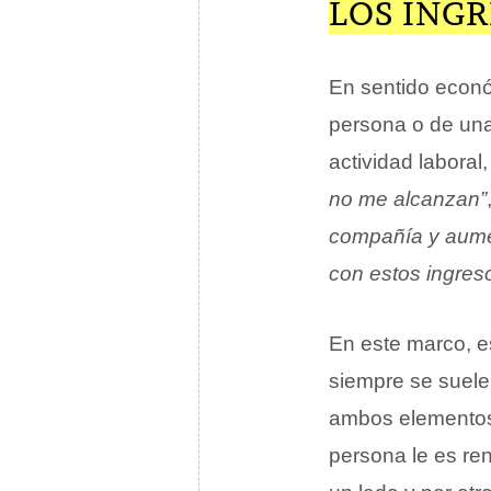
LOS ING
En sentido econó
persona o de un
actividad laboral
no me alcanzan”
compañía y aumen
con estos ingreso
En este marco, e
siempre se suele 
ambos elementos 
persona le es ren