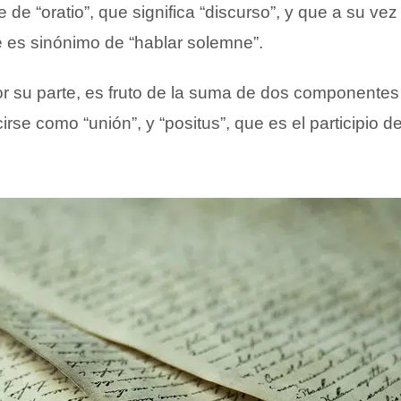
 de “oratio”, que significa “discurso”, y que a su v
ue es sinónimo de “hablar solemne”.
r su parte, es fruto de la suma de dos componentes de
rse como “unión”, y “positus”, que es el participio d