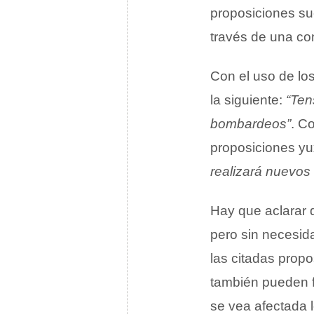
proposiciones su
través de una c
Con el uso de lo
la siguiente:
“Ten
bombardeos”
. C
proposiciones y
realizará nuevo
Hay que aclarar 
pero sin necesid
las citadas prop
también pueden f
se vea afectada l