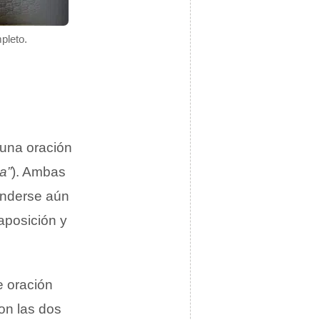
pleto.
una oración
a”
). Ambas
enderse aún
aposición y
e oración
on las dos