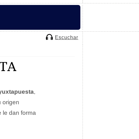
Escuchar
TA
yuxtapuesta
,
 origen
 le dan forma