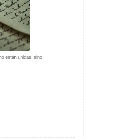
no están unidas, sino
.