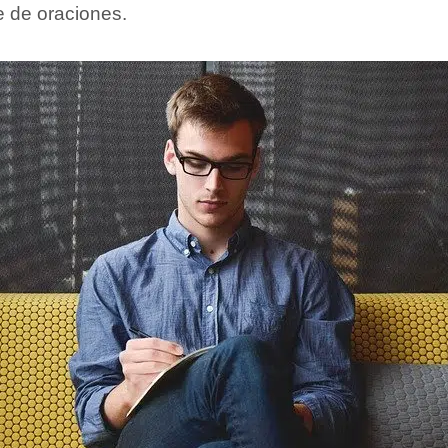
e de oraciones.