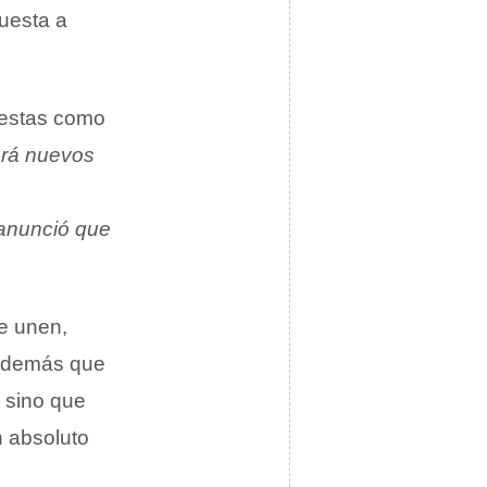
uesta a
uestas como
ará nuevos
 anunció que
e unen,
 además que
í sino que
 absoluto