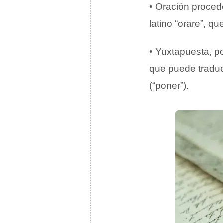
• Oración procede
latino “orare”, q
• Yuxtapuesta, po
que puede traduci
(“poner”).