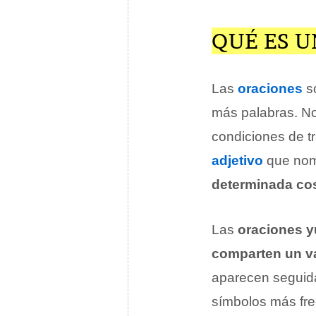
QUÉ ES 
Las
oraciones
so
más palabras. No
condiciones de tr
adjetivo
que nom
determinada co
Las
oraciones y
comparten un va
aparecen seguid
símbolos más frec