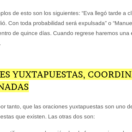
los de esto son los siguientes: “Eva llegó tarde a cl
dió. Con toda probabilidad será expulsada” o “Manu
entro de quince días. Cuando regrese haremos una
.
ES YUXTAPUESTAS, COORDIN
NADAS
or tanto, que las oraciones yuxtapuestas son uno de 
stas que existen. Las otras dos son: