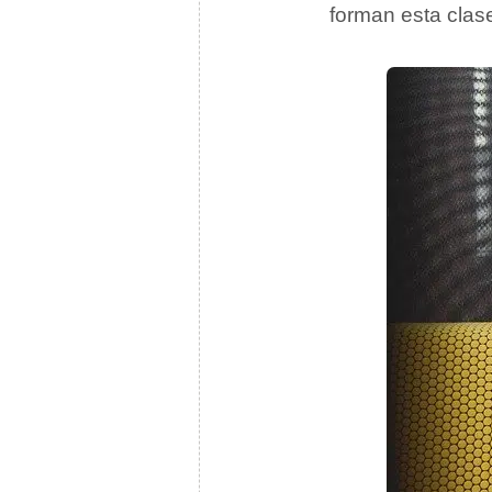
forman esta clas