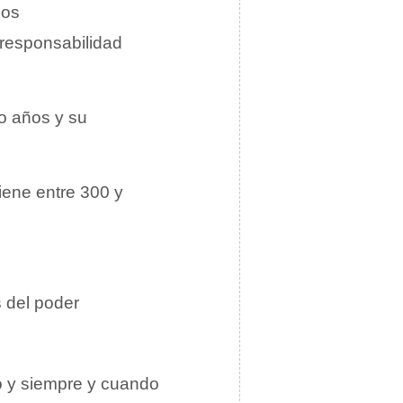
los
 responsabilidad
o años y su
iene entre 300 y
 del poder
o y siempre y cuando