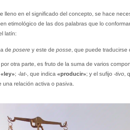
e lleno en el significado del concepto, se hace nece
gen etimológico de las dos palabras que lo conforma
 latín:
a de
posere
y este de
posse
, que puede traducirs
, por otra parte, es fruto de la suma de varios comp
e
«ley»
;
-lat-
, que indica
«producir»
; y el sufijo
-tivo
, 
e una relación activa o pasiva.