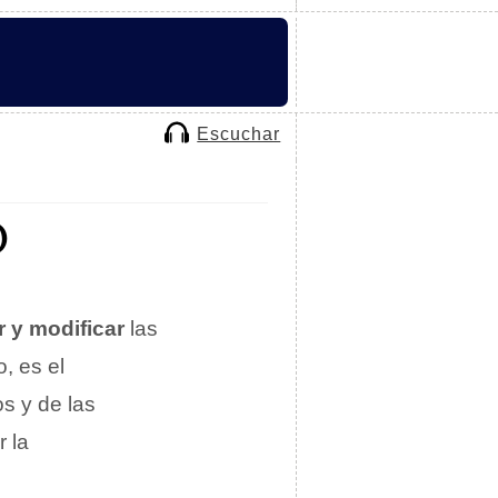
Escuchar
O
r y modificar
las
, es el
s y de las
 la