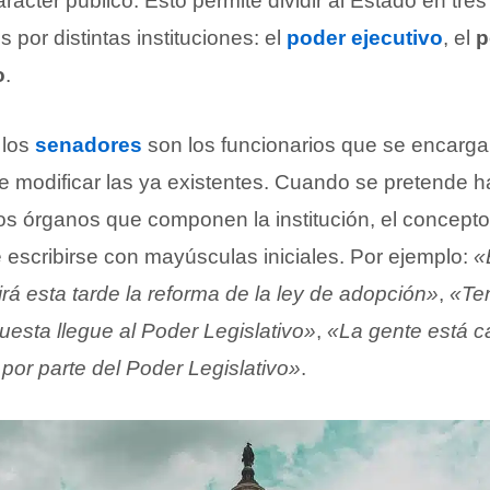
carácter público. Esto permite dividir al Estado en tre
 por distintas instituciones: el
poder ejecutivo
, el
p
o
.
 los
senadores
son los funcionarios que se encarg
e modificar las ya existentes. Cuando se pretende h
los órganos que componen la institución, el concept
escribirse con mayúsculas iniciales. Por ejemplo:
«
irá esta tarde la reforma de la ley de adopción»
,
«Te
uesta llegue al Poder Legislativo»
,
«La gente está 
por parte del Poder Legislativo»
.