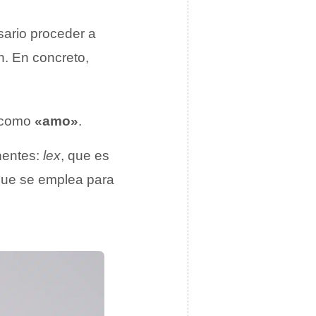
sario proceder a
n. En concreto,
e como
«amo»
.
onentes:
lex
, que es
que se emplea para