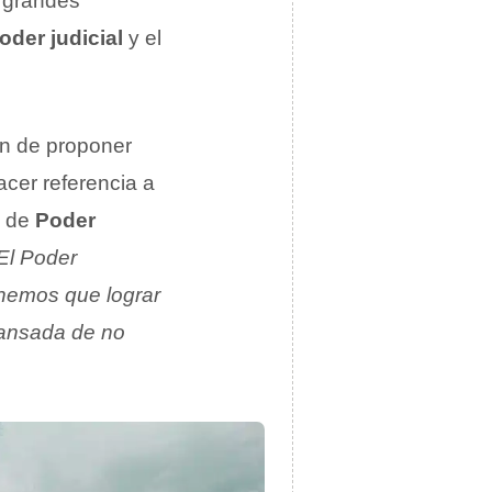
s grandes
oder judicial
y el
an de proponer
acer referencia a
o de
Poder
El Poder
nemos que lograr
cansada de no