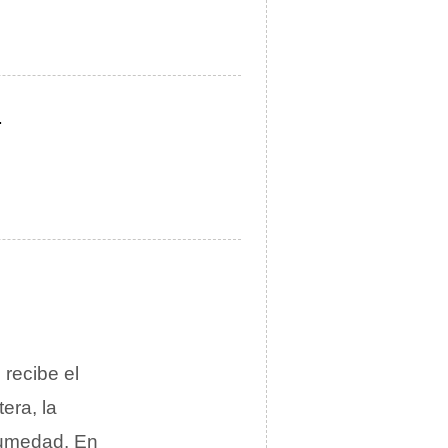
.
 recibe el
era, la
humedad. En