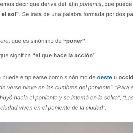
emos decir que deriva del latín
ponentis
, que puede
el sol”
. Se trata de una palabra formada por dos pa
ere
, que es sinónimo de
“poner”
.
 que significa
“el que hace la acción”
.
n puede emplearse como sinónimo de
oeste
u
occi
de verse nieve en las cumbres del poniente”
,
“Para 
n huyó hacia el poniente y se internó en la selva”
,
“La
ciudad viven en el poniente de la ciudad”
.