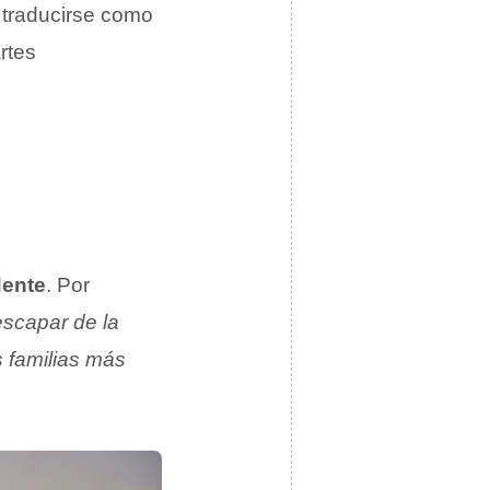
 traducirse como
rtes
dente
. Por
escapar de la
s familias más