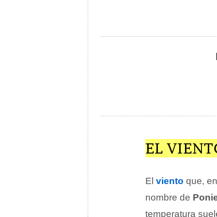
EL VIEN
El
viento
que, en
nombre de
Poni
temperatura sue