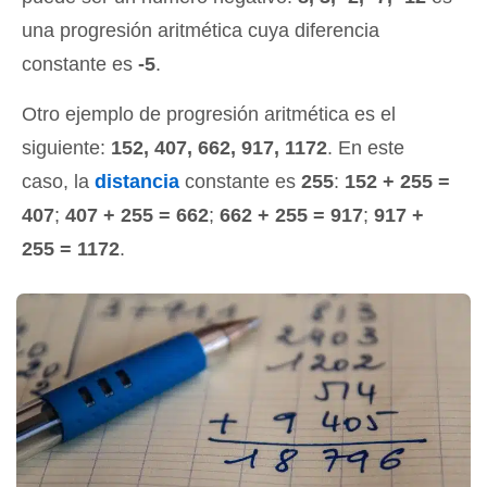
una progresión aritmética cuya diferencia
constante es
-5
.
Otro ejemplo de progresión aritmética es el
siguiente:
152, 407, 662, 917, 1172
. En este
caso, la
distancia
constante es
255
:
152 + 255 =
407
;
407 + 255 = 662
;
662 + 255 = 917
;
917 +
255 = 1172
.