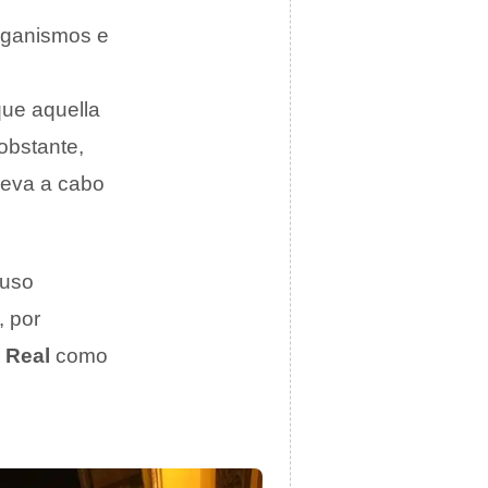
rganismos e
que aquella
obstante,
lleva a cabo
luso
, por
 Real
como