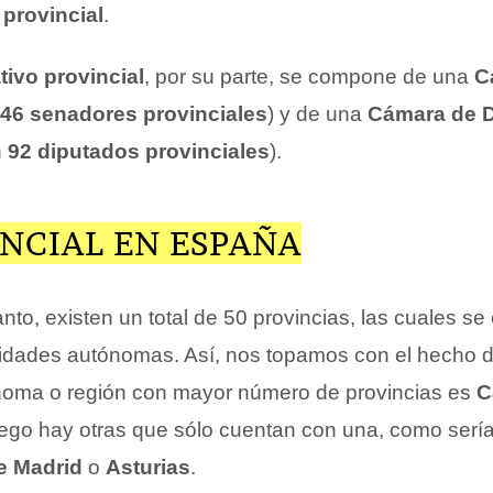
 provincial
.
tivo provincial
, por su parte, se compone de una
C
46 senadores provinciales
) y de una
Cámara de 
n
92 diputados provinciales
).
NCIAL EN ESPAÑA
tanto, existen un total de 50 provincias, las cuales s
dades autónomas. Así, nos topamos con el hecho d
oma o región con mayor número de provincias es
Ca
luego hay otras que sólo cuentan con una, como serí
e Madrid
o
Asturias
.