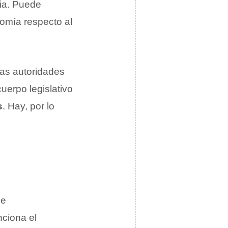
cia. Puede
nomía respecto al
as autoridades
uerpo legislativo
s
. Hay, por lo
de
nciona el