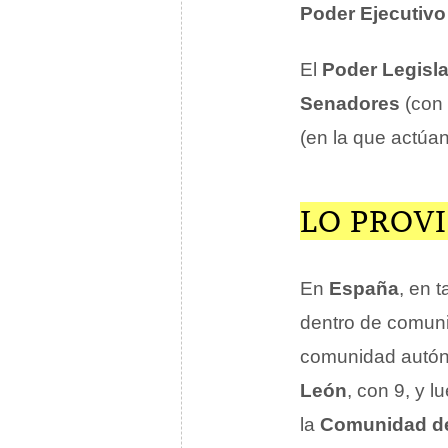
Poder Ejecutivo
El
Poder Legisla
Senadores
(con
(en la que actúa
LO PROVI
En
España
, en 
dentro de comuni
comunidad autón
León
, con 9, y 
la
Comunidad d