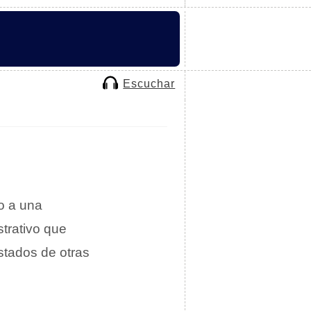
Escuchar
do a una
strativo que
stados de otras