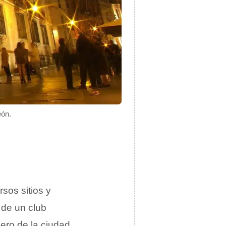
eón.
sos sitios y
 de un club
lero de la ciudad