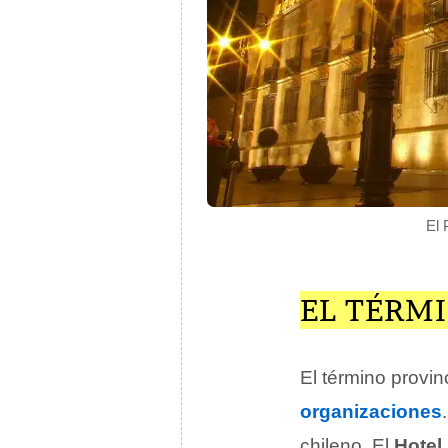
El 
EL TÉRM
El término provi
organizaciones
chileno. El
Hotel