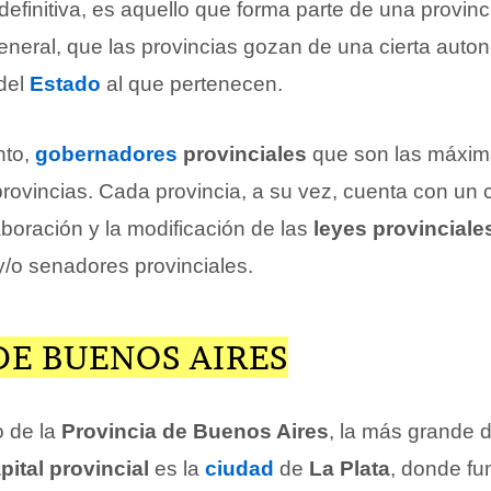
 definitiva, es aquello que forma parte de una provin
general, que las provincias gozan de una cierta auto
 del
Estado
al que pertenecen.
nto,
gobernadores
provinciales
que son las máxim
rovincias. Cada provincia, a su vez, cuenta con un c
aboración y la modificación de las
leyes provinciale
y/o senadores provinciales.
DE BUENOS AIRES
 de la
Provincia de Buenos Aires
, la más grande 
pital provincial
es la
ciudad
de
La Plata
, donde fu