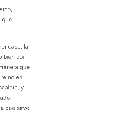
remo,
s que
mer caso, la
o bien por
 manera que
l remo en
calera, y
lado
a que sirve