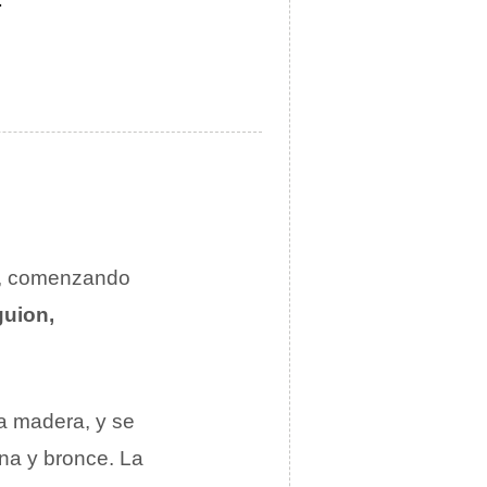
al, comenzando
guion,
a madera, y se
ina y bronce. La