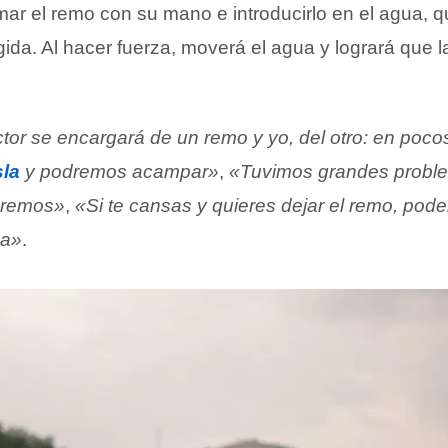
ar el remo con su mano e introducirlo en el agua, q
gida. Al hacer fuerza, moverá el agua y logrará que 
tor se encargará de un remo y yo, del otro: en poco
sla
y podremos acampar»
,
«Tuvimos grandes probl
s remos»
,
«Si te cansas y quieres dejar el remo, po
ha»
.