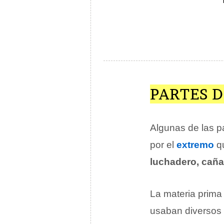
PARTES 
Algunas de las p
por el
extremo
qu
luchadero, caña
La materia prima
usaban diversos m