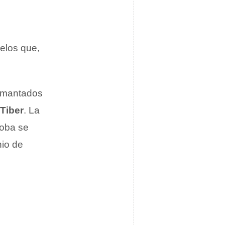
elos que,
mamantados
 Tiber
. La
loba se
nio de