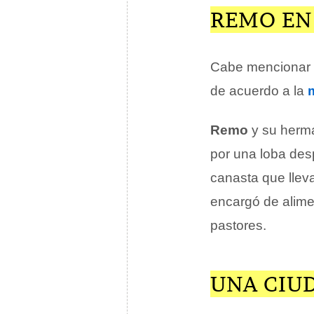
REMO EN
Cabe mencionar
de acuerdo a la
Remo
y su her
por una loba de
canasta que lleva
encargó de alime
pastores.
UNA CIU