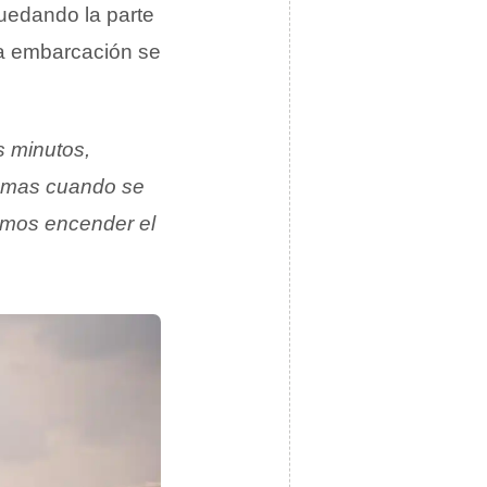
uedando la parte
la embarcación se
s minutos,
emas cuando se
demos encender el