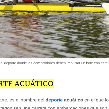
l deporte donde los competidores deben impulsar un bote con este t
RTE ACUÁTICO
arte, es el nombre del
deporte
acuático
en el que l
otagonizan una carrera con embarcaciones que son