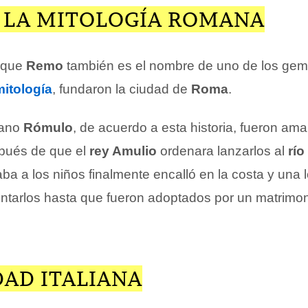
 LA MITOLOGÍA ROMANA
 que
Remo
también es el nombre de uno de los gem
mitología
, fundaron la ciudad de
Roma
.
mano
Rómulo
, de acuerdo a esta historia, fueron a
spués de que el
rey Amulio
ordenara lanzarlos al
río
ba a los niños finalmente encalló en la costa y una 
ntarlos hasta que fueron adoptados por un matrimo
DAD ITALIANA