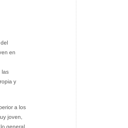
del
ven en
 las
ropia y
erior a los
uy joven,
 lo general,