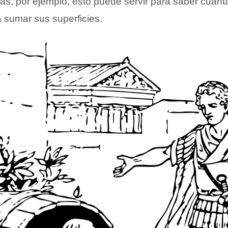
as, por ejemplo, esto puede servir para saber cuánt
 sumar sus superficies.