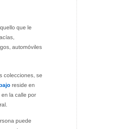
quello que le
acías,
uegos, automóviles
as colecciones, se
bajo
reside en
en la calle por
al.
ersona puede