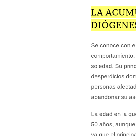
LA ACUM
DIÓGENE
Se conoce con e
comportamiento,
soledad. Su princ
desperdicios domé
personas afectad
abandonar su ase
La edad en la que
50 años, aunque 
ya que el princi