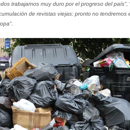
os trabajamos muy duro por el progreso del país”
,
acumulación de revistas viejas: pronto no tendremos
ropa”
.