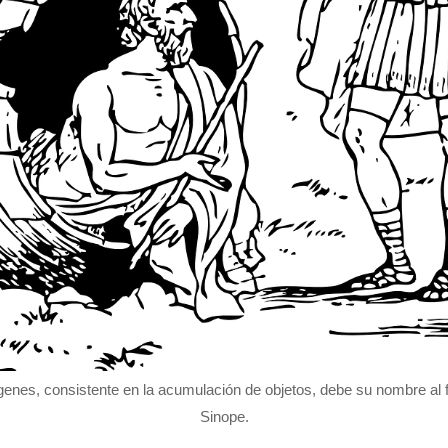
enes, consistente en la acumulación de objetos, debe su nombre al 
Sinope.