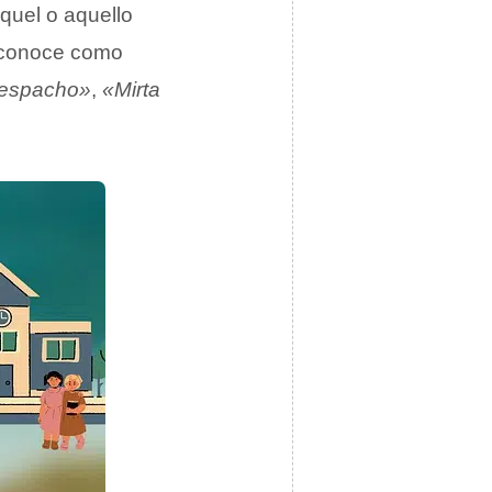
aquel o aquello
e conoce como
despacho»
,
«Mirta