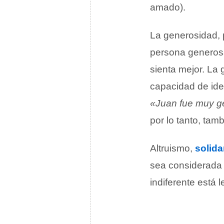
amado).
La generosidad, p
persona generosa
sienta mejor. La
capacidad de iden
«Juan fue muy g
por lo tanto, tam
Altruismo,
solida
sea considerada a
indiferente está 