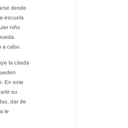
arse desde
la escuela
ier niño
 pueda
a a cabo.
uye la citada
pueden
e. En este
rtir su
das, dar de
a le