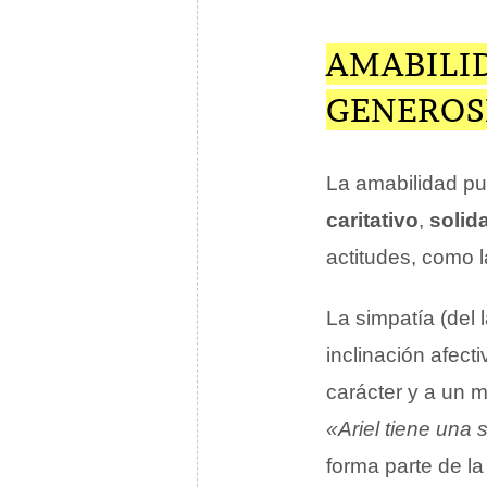
AMABILID
GENEROS
La amabilidad pu
caritativo
,
solid
actitudes, como 
La simpatía (del 
inclinación afec
carácter y a un 
«Ariel tiene una
forma parte de la