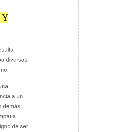
 Y
esulta
ba diversas
smo.
 una
ncia a un
os demás:
impatía
igno de ser