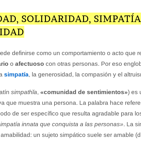
AD, SOLIDARIDAD, SIMPATÍA
IDAD
ede definirse como un comportamiento o acto que r
ario
o
afectuoso
con otras personas. Por eso englo
la
simpatía
, la generosidad, la compasión y el altrui
latín
simpathĭa
,
«comunidad de sentimientos»
) es
tiva que muestra una persona. La palabra hace refere
modo de ser específico que resulta agradable para l
 simpatía innata que conquista a las personas»
. La s
 amabilidad: un sujeto simpático suele ser amable (d