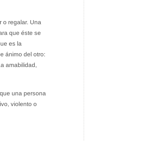
r o regalar. Una
ara que éste se
que es la
e ánimo del otro:
La amabilidad,
 que una persona
vo, violento o