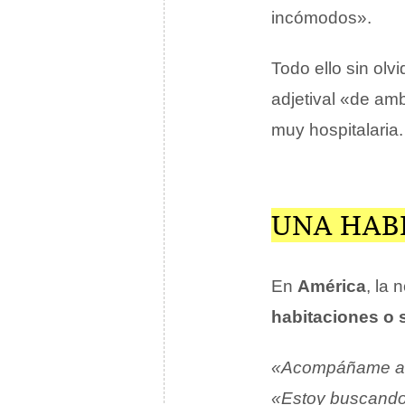
incómodos».
Todo ello sin olv
adjetival «de amb
muy hospitalaria.
UNA HAB
En
América
, la 
habitaciones o 
«Acompáñame al o
«Estoy buscando