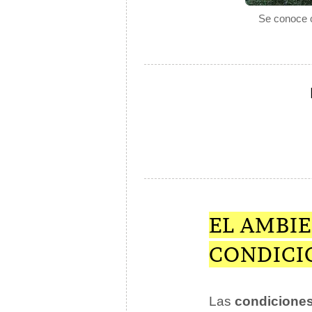
Se conoce c
EL AMBI
CONDICI
Las
condiciones 