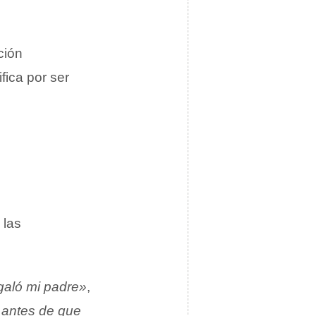
ción
fica por ser
 las
galó mi padre»
,
 antes de que