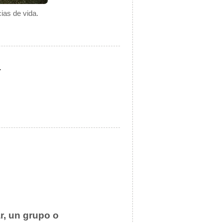
ias de vida.
.
ar, un grupo o