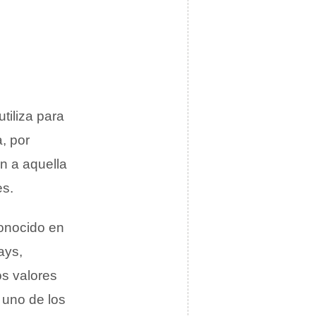
tiliza para
, por
n a aquella
es.
conocido en
ays,
os valores
 uno de los