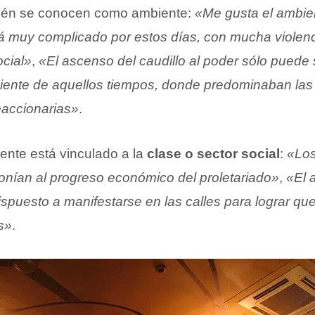
én se conocen como ambiente:
«Me gusta el ambie
á muy complicado por estos días, con mucha violenc
ocial»
,
«El ascenso del caudillo al poder sólo puede
iente de aquellos tiempos, donde predominaban las
eaccionarias»
.
ente está vinculado a la
clase o sector social
:
«Los
nían al progreso económico del proletariado»
,
«El 
dispuesto a manifestarse en las calles para lograr q
s»
.