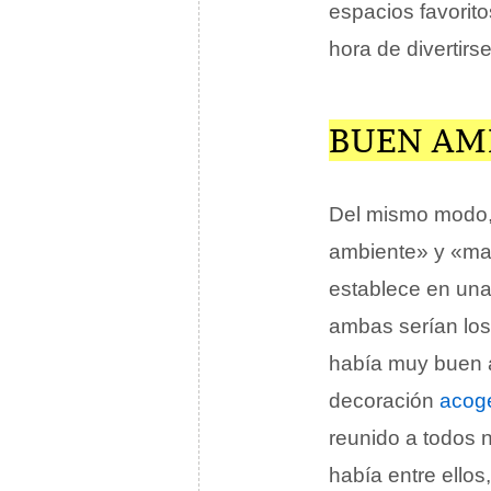
espacios favorit
hora de divertirse
BUEN AM
Del mismo modo, 
ambiente» y «mal
establece en una
ambas serían los
había muy buen a
decoración
acog
reunido a todos 
había entre ello