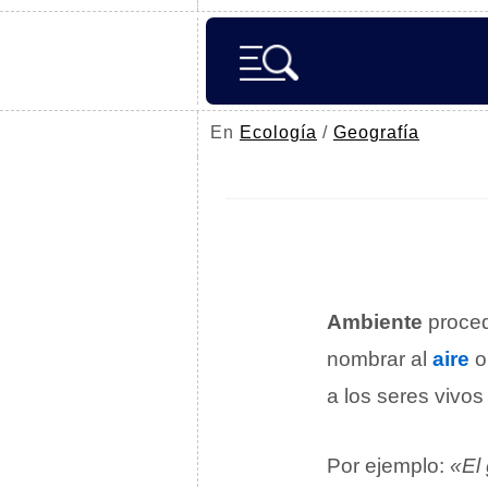
En
Ecología
/
Geografía
Ambiente
proced
nombrar al
aire
o
a los seres vivos
Por ejemplo:
«El 