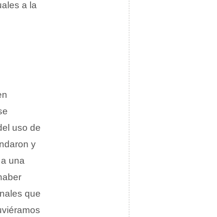
ales a la
en
se
del uso de
endaron y
 a una
haber
onales que
tuviéramos