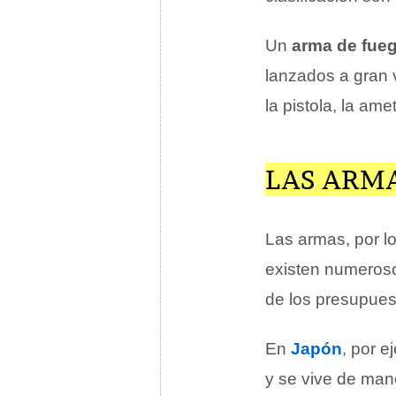
Un
arma de fue
lanzados a gran
la pistola, la ame
LAS ARMA
Las armas, por lo
existen numeros
de los presupue
En
Japón
, por 
y se vive de man