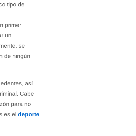
co tipo de
n primer
ar un
lmente, se
an de ningún
cedentes, así
criminal. Cabe
razón para no
s es el
deporte