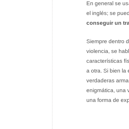
En general se us
el inglés; se pu
conseguir un tr
Siempre dentro d
violencia, se ha
características f
a otra. Si bien l
verdaderas armas
enigmática, una v
una forma de expr