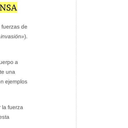
ENSA
 fuerzas de
 invasión»
).
uerpo a
nte una
son ejemplos
 la fuerza
esta