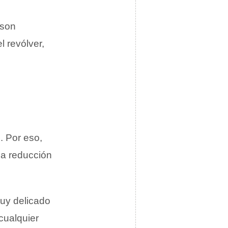
 son
el revólver,
o. Por eso,
la reducción
muy delicado
cualquier