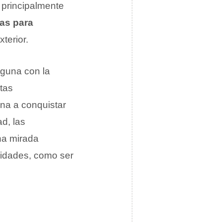
 principalmente
as para
terior.
lguna con la
tas
ona a conquistar
ad, las
na mirada
ilidades, como ser