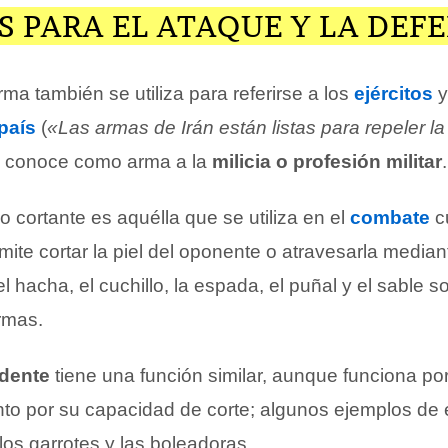
 PARA EL ATAQUE Y LA DEF
ma también se utiliza para referirse a los
ejércitos
y
país
(
«Las armas de Irán están listas para repeler la
se conoce como arma a la
milicia o profesión militar
.
o cortante es aquélla que se utiliza en el
combate
c
ite cortar la piel del oponente o atravesarla media
el hacha, el cuchillo, la espada, el puñal y el sable 
rmas.
dente
tiene una función similar, aunque funciona por
anto por su capacidad de corte; algunos ejemplos de 
 los garrotes y las boleadoras.