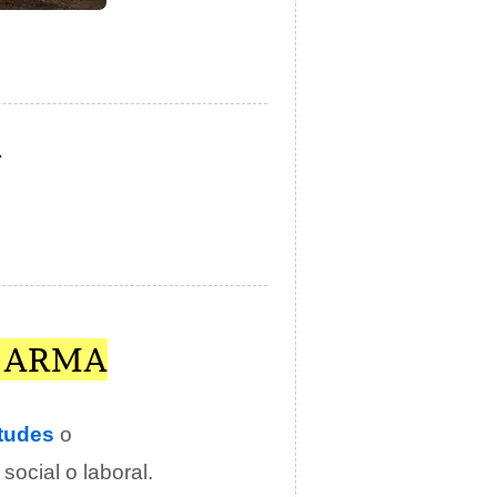
.
O ARMA
rtudes
o
ocial o laboral.