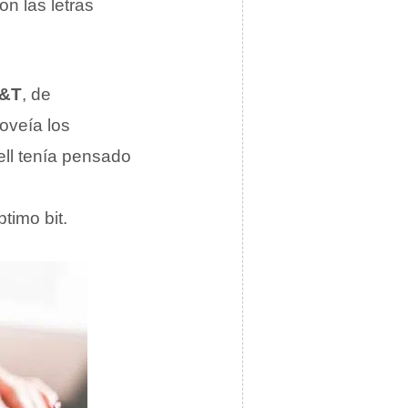
n las letras
&T
, de
roveía los
ell tenía pensado
timo bit.