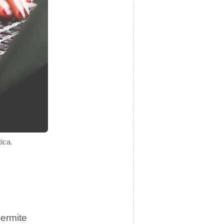
tica.
permite