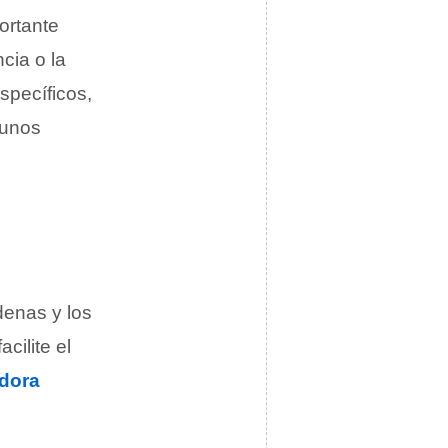
ortante
cia o la
specíficos,
gunos
denas y los
cilite el
dora