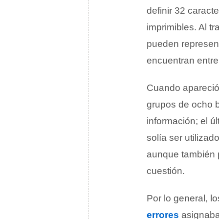
definir 32 caract
imprimibles. Al t
pueden representa
encuentran entre
Cuando apareció 
grupos de ocho b
información; el ú
solía ser utiliza
aunque también p
cuestión.
Por lo general, 
errores
asignaban