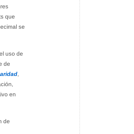
eres
ts que
decimal se
el uso de
e de
aridad
,
ación,
tivo en
n de