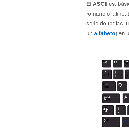
El
ASCII
es, bás
romano o latino. 
serie de reglas, 
un
alfabeto
) en 