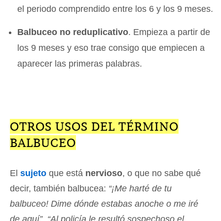
el periodo comprendido entre los 6 y los 9 meses.
Balbuceo no reduplicativo
. Empieza a partir de
los 9 meses y eso trae consigo que empiecen a
aparecer las primeras palabras.
OTROS USOS DEL TÉRMINO
BALBUCEO
El
sujeto
que está
nervioso
, o que no sabe qué
decir, también balbucea:
“¡Me harté de tu
balbuceo! Dime dónde estabas anoche o me iré
de aquí”
,
“Al policía le resultó sospechoso el