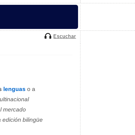
Escuchar
s
lenguas
o a
ltinacional
l mercado
edición bilingüe