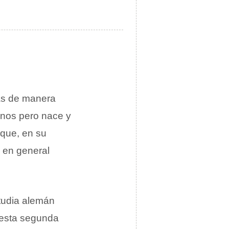
uas de manera
canos pero nace y
que, en su
a en general
tudia alemán
 esta segunda