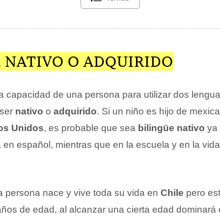
E NATIVO O ADQUIRIDO
a capacidad de una persona para utilizar dos leng
 ser
nativo
o
adquirido
. Si un niño es hijo de mexi
os Unidos
, es probable que sea
bilingüe nativo
ya 
 en español, mientras que en la escuela y en la vid
a persona nace y vive toda su vida en
Chile
pero es
años de edad, al alcanzar una cierta edad dominará