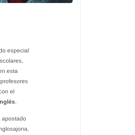
ado especial
scolares,
en esta
 profesores
con el
inglés
.
a apostado
nglosajona,