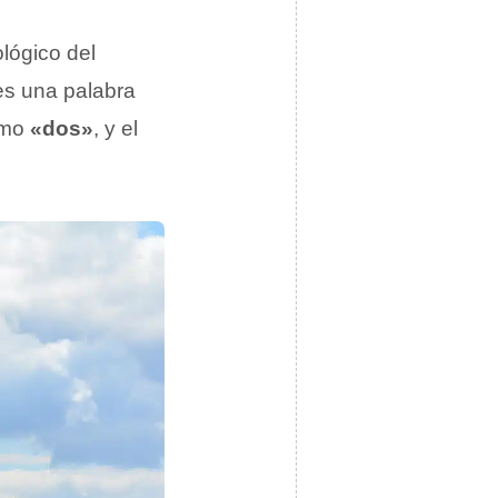
lógico del
es una palabra
omo
«dos»
, y el