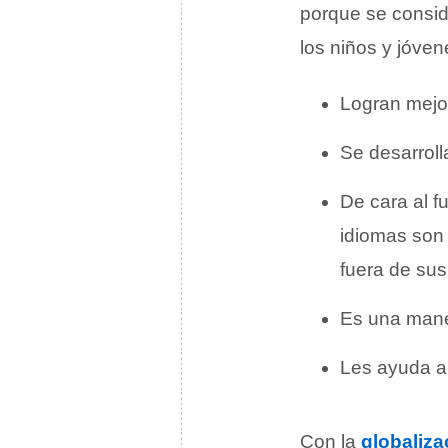
porque se consid
los niños y jóven
Logran mejo
Se desarroll
De cara al f
idiomas son 
fuera de sus
Es una maner
Les ayuda a 
Con la
globaliza