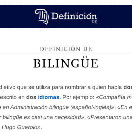
DEFINICIÓN DE
BILINGÜE
jetivo que se utiliza para nombrar a quien habla
do
 escrito en
dos
idiomas
. Por ejemplo:
«Compañía mu
 en Administración bilingüe (español-inglés)»
,
«En e
er bilingüe es casi una necesidad»
,
«Presentaron una 
de Hugo Guerolo»
.