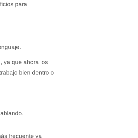
icios para
enguaje.
o, ya que ahora los
trabajo bien dentro o
hablando.
ás frecuente ya