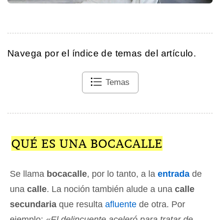
Navega por el índice de temas del artículo.
Temas
QUÉ ES UNA BOCACALLE
Se llama
bocacalle
, por lo tanto, a la
entrada
de
una
calle
. La noción también alude a una
calle
secundaria
que resulta
afluente
de otra. Por
ejemplo:
«El delincuente aceleró para tratar de