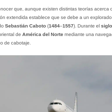
nocer que, aunque existen distintas teorías acerca d
ión extendida establece que se debe a un explorado
ado
Sebastián Caboto
(
1484
–
1557
). Durante el
sigl
oriental de
América del Norte
mediante una navegac
o de cabotaje.