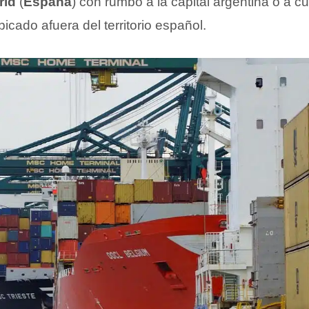
rid
(
España
) con rumbo a la capital argentina o a cu
icado afuera del territorio español.