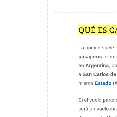
QUÉ ES 
La noción suele u
pasajeros
, siem
en
Argentina
, p
a
San Carlos de
mismo
Estado
(
A
Si el vuelo parte
será un vuelo in