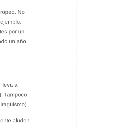
europeo. No
 ejemplo,
tes por un
todo un año.
lleva a
a). Tampoco
iragüismo).
mente aluden