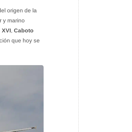
el origen de la
r y marino
o XVI
,
Caboto
ión que hoy se