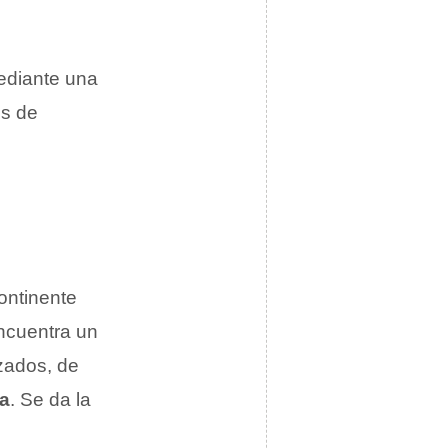
mediante una
es de
ontinente
ncuentra un
izados, de
a
. Se da la