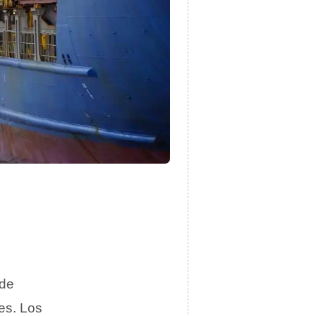
de
es. Los