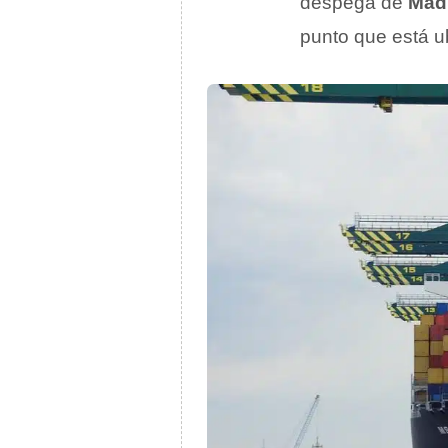
despega de
Mad
punto que está ub