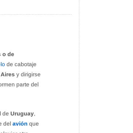
 o de
lo
de cabotaje
Aires
y dirigirse
ormen parte del
al de
Uruguay
,
e del
avión
que