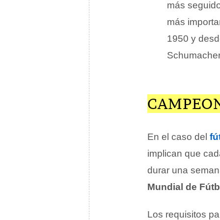
más seguidor
más importa
1950 y desde
Schumacher, 
CAMPEON
En el caso del
fú
implican que ca
durar una seman
Mundial de Fútb
Los requisitos p