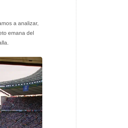
amos a analizar,
reto emana del
lla.