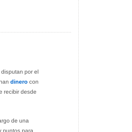
disputan por el
anan
dinero
con
e recibir desde
largo de una
y puntos para