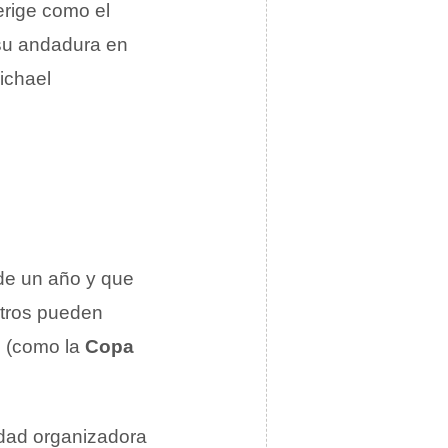
erige como el
su andadura en
ichael
de un año y que
Otros pueden
 (como la
Copa
idad organizadora