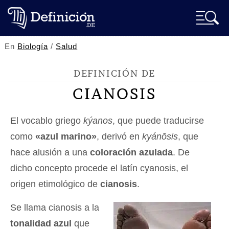
En
Biología
/
Salud
DEFINICIÓN DE
CIANOSIS
El vocablo griego
kýanos
, que puede traducirse
como
«azul marino»
, derivó en
kyánōsis
, que
hace alusión a una
coloración azulada
. De
dicho concepto procede el latín cyanosis, el
origen etimológico de
cianosis
.
Se llama cianosis a la
tonalidad azul
que