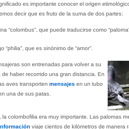
nificado es importante conocer el origen etimológic
demos decir que es fruto de la suma de dos partes:
atina “colombus”, que puede traducirse como “paloma
go “philia”, que es sinónimo de “amor”.
sajeras son entrenadas para volver a su
de haber recorrido una gran distancia. En
tas aves transporten
mensajes
en un tubo
en una de sus patas.
, la colombofilia era muy importante. Las palomas m
información
viaje cientos de kilómetros de manera r