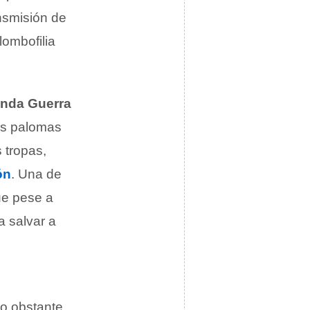
nsmisión de
lombofilia
nda Guerra
Las palomas
 tropas,
ón
. Una de
ue pese a
a salvar a
o obstante,