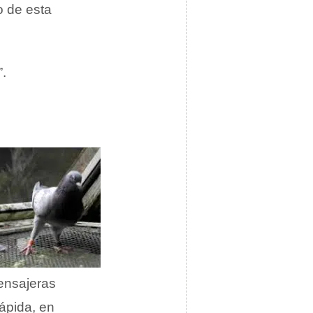
o de esta
”.
ensajeras
ápida, en