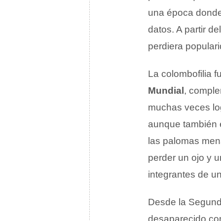
una época donde 
datos. A partir de
perdiera popular
La colombofilia f
Mundial
, comple
muchas veces log
aunque también 
las palomas mens
perder un ojo y u
integrantes de u
Desde la Segunda
desaparecido com