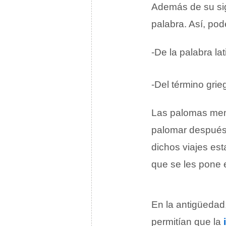
Además de su sig
palabra. Así, po
-De la palabra l
-Del término grie
Las palomas men
palomar después 
dichos viajes es
que se les pone 
En la antigüedad
permitían que la