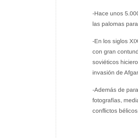
-Hace unos 5.000
las palomas para 
-En los siglos XI
con gran contund
soviéticos hicier
invasión de Afgan
-Además de para 
fotografías, med
conflictos bélicos