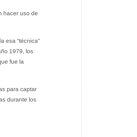
n hacer uso de
da esa “técnica”
año 1979, los
que fue la
as para captar
as durante los