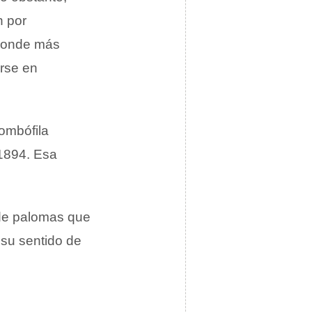
n por
 donde más
rse en
ombófila
 1894. Esa
s de palomas que
 su sentido de