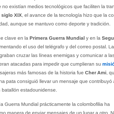
no existían medios tecnológicos que faciliten la tra
l
siglo XIX
, el avance de la tecnología hizo que la co
idad, aunque se mantuvo como deporte y tradición.
ue clave en la
Primera Guerra Mundial
y en la
Segu
mentando el uso del telégrafo y del correo postal. 
raban cruzar las líneas enemigas y comunicar a las
eran atacadas para impedir que cumplieran su
misi
ajeras más famosas de la historia fue
Cher Ami
, q
na pata consiguió llevar un mensaje que contribuyó 
n batallón estadounidense.
 Guerra Mundial prácticamente la colombofilia ha
o manera de enviar mensajes de un lugar a otro. N