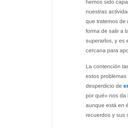
hemos sido capac
nuestras activid
que tratemos de m
forma de salir a 
superarlos, y es
cercana para apoy
La contención ta
estos problemas 
desperdicio de
e
por qué» nos da l
aunque está en él
recuerdos y sus 