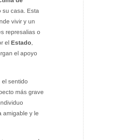
ctima de
 su casa. Esta
nde vivir y un
s represalias o
r el
Estado
,
rgan el apoyo
el sentido
specto más grave
individuo
a amigable y le