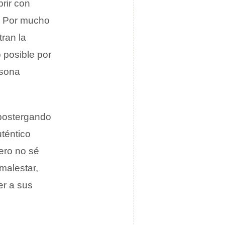
rir con
e. Por mucho
ran la
 posible por
rsona
 postergando
téntico
pero no sé
malestar,
er a sus