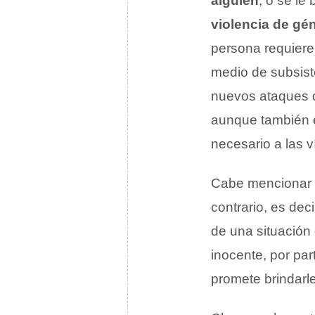
alguien
, o se le
violencia de gé
persona requiere 
medio de subsist
nuevos ataques d
aunque también 
necesario a las v
Cabe mencionar 
contrario, es de
de una situación 
inocente, por par
promete brindarl