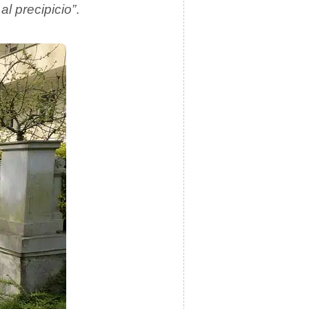
l precipicio”
.