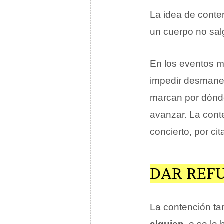
La idea de conten
un cuerpo no sal
En los eventos ma
impedir desmanes
marcan por dónde
avanzar. La cont
concierto, por cit
DAR REF
La contención ta