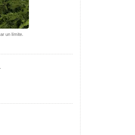
r un límite.
.