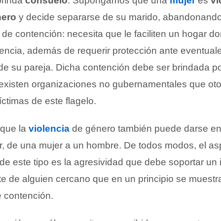
 brinda
consuelo
. Supongamos que una
mujer
es
ví
nero
y decide separarse de su marido, abandonando
de contención: necesita que le faciliten un hogar do
encia, además de requerir protección ante eventuale
e su pareja. Dicha contención debe ser brindada po
existen organizaciones no gubernamentales que oto
íctimas de este flagelo.
que la
violencia
de género también puede darse en 
cir, de una mujer a un hombre. De todos modos, el a
de este tipo es la agresividad que debe soportar un 
te de alguien cercano que en un principio se muestr
e contención.