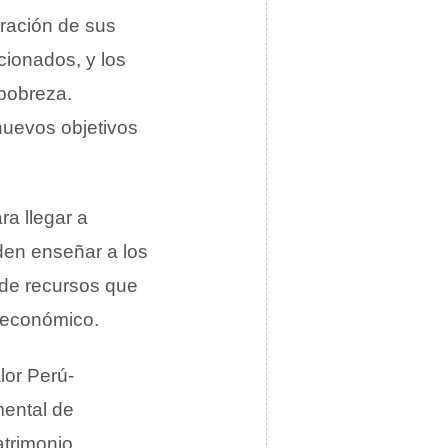
tración de sus
ionados, y los
 pobreza.
nuevos objetivos
ra llegar a
nden enseñar a los
 de recursos que
y económico.
lor Perú-
mental de
trimonio.