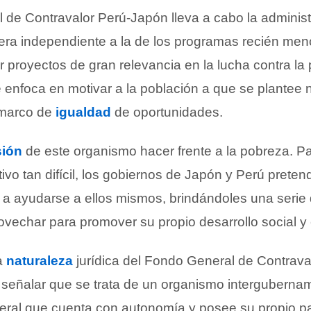
 de Contravalor Perú-Japón lleva a cabo la adminis
ra independiente a la de los programas recién menc
r proyectos de gran relevancia en la lucha contra la
 enfoca en motivar a la población a que se plantee 
 marco de
igualdad
de oportunidades.
sión
de este organismo hacer frente a la pobreza. Pa
tivo tan difícil, los gobiernos de Japón y Perú prete
a ayudarse a ellos mismos, brindándoles una serie
ovechar para promover su propio desarrollo social 
a
naturaleza
jurídica del Fondo General de Contrava
eñalar que se trata de un organismo interguberna
teral que cuenta con autonomía y posee su propio pa