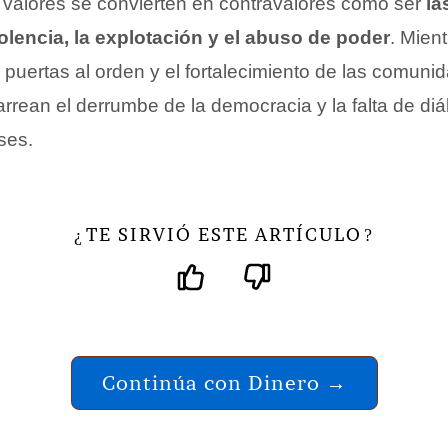
s valores se convierten en contravalores como ser
la
iolencia, la explotación y el abuso de poder
. Mien
 puertas al orden y el fortalecimiento de las comunid
rrean el derrumbe de la democracia y la falta de diá
ases.
TE SIRVIÓ ESTE ARTÍCULO
¿
?
Continúa con Dinero →