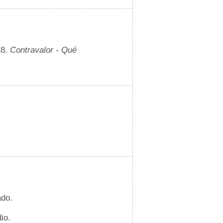
18.
Contravalor - Qué
ado.
io.