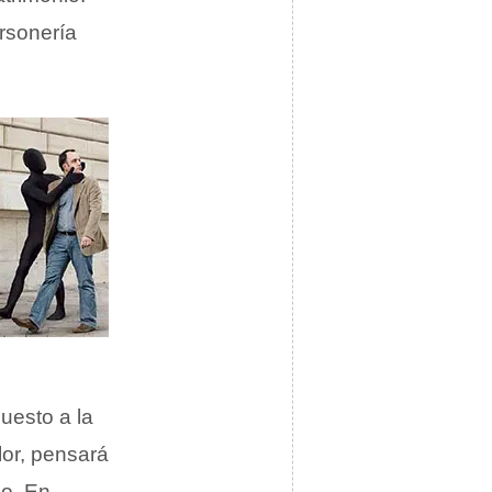
rsonería
puesto a la
lor, pensará
no. En