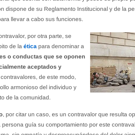
ón dispone de su Reglamento Institucional y de la pe
para llevar a cabo sus funciones.
ntravalor, por otra parte, se
ito de la
ética
para denominar a
des o conductas que se oponen
ocialmente aceptados y
 contravalores, de este modo,
ollo armonioso del individuo y
nto de la comunidad.
o
, por citar un caso, es un contravalor que resulta o
la persona guía su comportamiento por este contrava
sma, sin empatía y despreocupándose del dolor aje