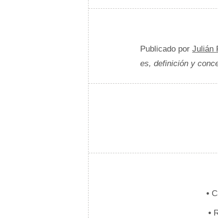
Publicado por
Julián
es, definición y conc
•
Ca
•
R