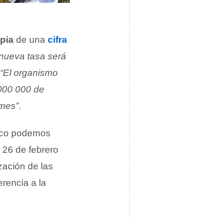
pia
de una
cifra
 nueva tasa será
“El organismo
 000 000 de
 mes”
.
arco podemos
l 26 de febrero
zación de las
rencia a la