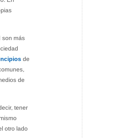
opias
ad son más
ociedad
incipios
de
 comunes,
medios de
ecir, tener
 mismo
 otro lado