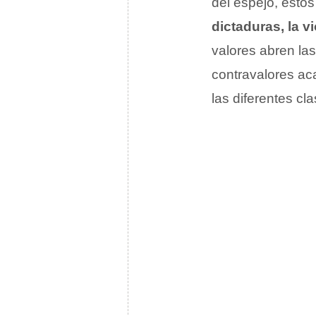
del espejo, esto
dictaduras, la v
valores abren las
contravalores aca
las diferentes cl