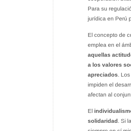
Para su regulaci
jurídica en Perú 
El concepto de co
emplea en el ámb
aquellas actitu
a los valores s
apreciados
. Los
impiden el desarr
afectan al conju
El
individualism
solidaridad
. Si 
siempre en sí mi