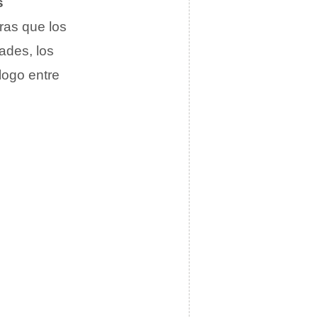
s
tras que los
ades, los
logo entre