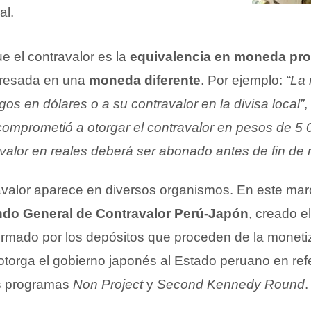
al.
e el contravalor es la
equivalencia en moneda pro
resada en una
moneda diferente
. Por ejemplo:
“La
gos en dólares o a su contravalor en la divisa local”
,
 comprometió a otorgar el contravalor en pesos de 5
avalor en reales deberá ser abonado antes de fin de
avalor aparece en diversos organismos. En este m
do General de Contravalor Perú-Japón
, creado e
ormado por los depósitos que proceden de la moneti
torga el gobierno japonés al Estado peruano en refe
os programas
Non Project
y
Second Kennedy Round
.