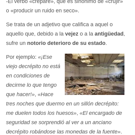
-El verbo «crepare», que es sinónimo de «crujir»
o «producir un ruido en seco».
Se trata de un adjetivo que califica a aquel o
aquello que, debido a la
vejez
o a la
antigüedad
,
sufre un
notorio deterioro de su estado
.
Por ejemplo:
«¡Ese
viejo decrépito no está
en condiciones de
decirme lo que tengo
que hacer!»
,
«Hace
tres noches que duermo en un sillón decrépito:
me duelen todos los huesos»
,
«El encargado de
seguridad se sorprendió al ver a un anciano
decrépito robándose las monedas de la fuente»
.