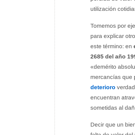
utilización cotidi
Tomemos por eje
para explicar otr
este término: en
2685 del año 19
«demérito absolut
mercancías que 
deterioro
verdad
encuentran atra
sometidas al daño
Decir que un bie
falta de valor de