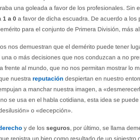
raba una goleada a favor de los profesionales. Sin 
za
1 a 0
a favor de dicha escuadra. De acuerdo a los p
emérito para el conjunto de Primera División, más allá
os nos demuestran que el demérito puede tener lu
 una o más decisiones que nos conduzcan a no pre
frente al mundo, que no nos permitan mostrar lo me
 que nuestra
reputación
despiertan en nuestro entor
s empujan a manchar nuestra imagen, a «desmerecerla
no se usa en el habla cotidiana, esta idea se puede
desilusión» o «decepción».
derecho
y de los
seguros
, por último, se llama demé
que registra un bien como resultado de un siniestro 