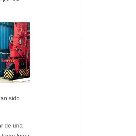
an sido
ar de una
 tener lugar