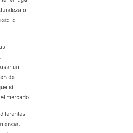
aturaleza o
esto lo
las
a
 usar un
nen de
ue sí
 el mercado.
diferentes
niencia,