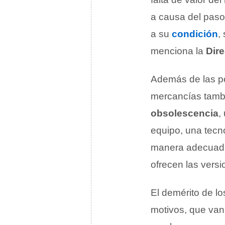
a causa del paso 
a su
condición
,
menciona la
Dir
Además de las po
mercancías tambi
obsolescencia
,
equipo, una tecn
manera adecuada
ofrecen las vers
El demérito de l
motivos, que van