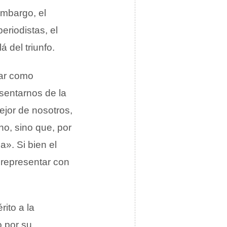
embargo, el
eriodistas, el
 del triunfo.
gar como
sentarnos de la
jor de nosotros,
no, sino que, por
». Si bien el
 representar con
rito a la
o por su