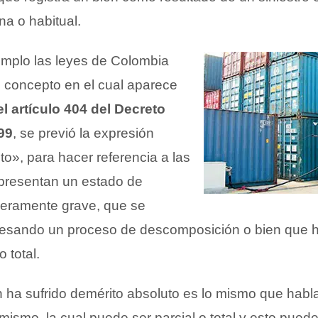
ana o habitual.
mplo las leyes de Colombia
o concepto en el cual aparece
el artículo 404 del Decreto
99
, se previó la expresión
o», para hacer referencia a las
presentan un estado de
eramente grave, que se
vesando un proceso de descomposición o bien que h
 total.
n ha sufrido demérito absoluto es lo mismo que habl
l mismo, la cual puede ser parcial o total y esto puede