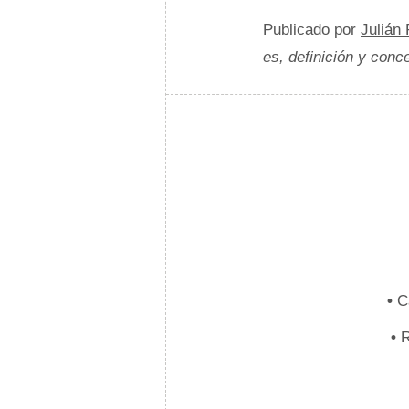
Publicado por
Julián
es, definición y conc
•
Ca
•
R