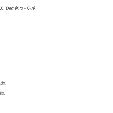
18.
Demérito - Qué
ado.
io.