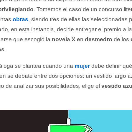
privilegiando
. Tomemos el caso de un concurso liter
entas
obras
, siendo tres de ellas las seleccionadas 
urado, en esta instancia, decide entregar el premio a l
marse que escogió la
novela X
en
desmedro
de los
as
.
náloga se plantea cuando una
mujer
debe definir qué 
ven se debate entre dos opciones: un vestido largo a
o de analizar sus posibilidades, elige el
vestido azu