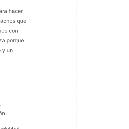
ara hacer
machos que
inos con
iza porque
o y un
,
ón.