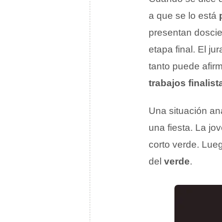
a que se lo está
presentan dosci
etapa final. El j
tanto puede afir
trabajos finalist
Una situación a
una fiesta. La jo
corto verde. Lueg
del
verde
.