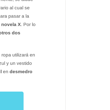
ario al cual se
para pasar a la
a
novela X
. Por lo
otros dos
ropa utilizará en
zul y un vestido
l
en
desmedro