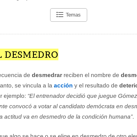
Temas
EL DESMEDRO
secuencia de
desmedrar
reciben el nombre de
desm
tanto, se vincula a la
acción
y el resultado de
deteri
or ejemplo:
“El entrenador decidió que juegue Góme
ante convocó a votar al candidato demócrata en des
a actitud va en desmedro de la condición humana”
.
ue algo se hace o se elige en desmedro de otro ele