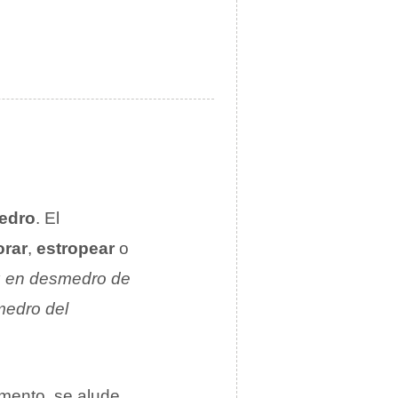
edro
. El
orar
,
estropear
o
z en desmedro de
medro del
mento, se alude