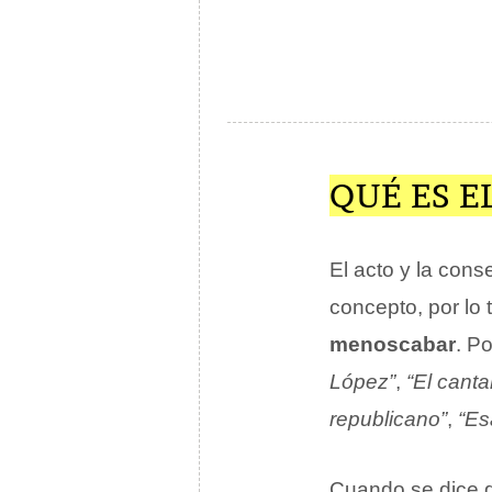
QUÉ ES 
El acto y la con
concepto, por lo 
menoscabar
. P
López”
,
“El cant
republicano”
,
“Es
Cuando se dice q