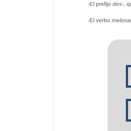
-El prefijo
des-
, q
-El verbo
meliora