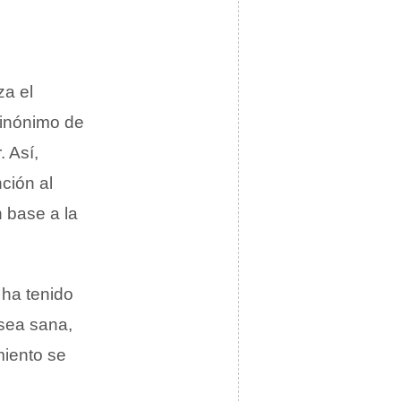
za el
sinónimo de
 Así,
ción al
n base a la
 ha tenido
sea sana,
miento se