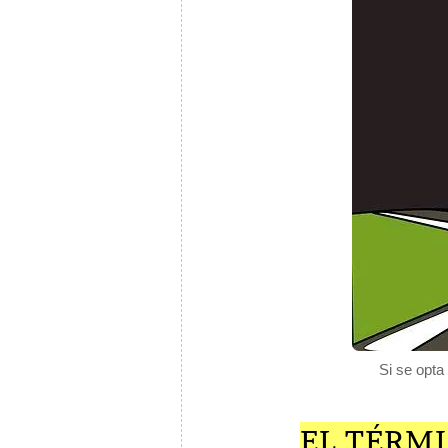
Si se opta
EL TÉRMI