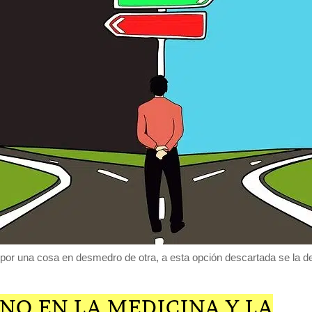
 por una cosa en desmedro de otra, a esta opción descartada se la de
NO EN LA MEDICINA Y LA