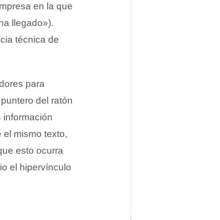
empresa en la que
ha llegado»).
cia técnica de
adores para
puntero del ratón
s información
 el mismo texto,
 que esto ocurra
io el hipervínculo