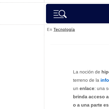
En
Tecnología
La noción de
hip
terreno de la
inf
un
enlace
: una 
brinda acceso a
o a una parte e