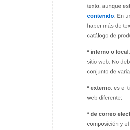
texto, aunque es
contenido
. En u
haber más de tex
catálogo de prod
* interno o local
sitio web. No de
conjunto de var
* externo
: es el 
web diferente;
* de correo elec
composición y el