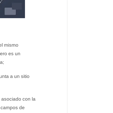
 el mismo
mero es un
a;
unta a un sitio
a asociado con la
s campos de