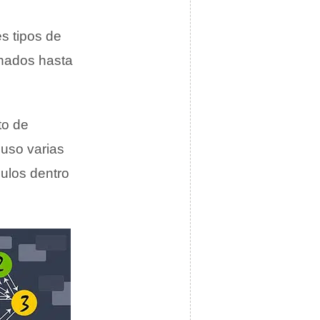
es tipos de
onados hasta
to de
luso varias
culos dentro