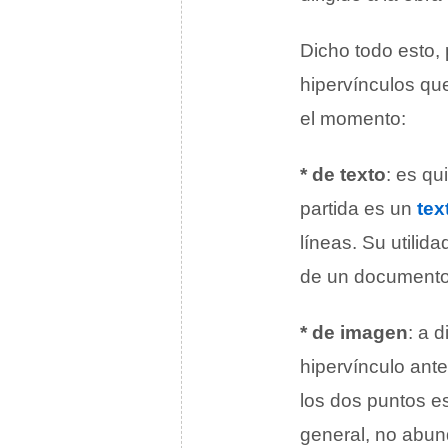
Dicho todo esto, 
hipervínculos qu
el momento:
* de texto
: es qu
partida es un
tex
líneas. Su utilida
de un documento s
* de imagen
: a d
hipervínculo ante
los dos puntos e
general, no abun