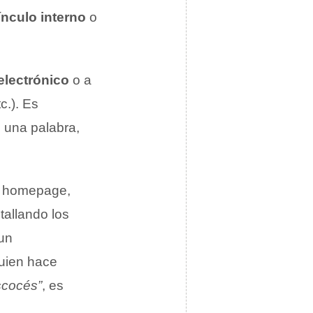
ínculo interno
o
electrónico
o a
c.). Es
e una palabra,
 o homepage,
tallando los
 un
lguien hace
scocés”
, es