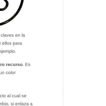
 claves en la
 ellos para
ejemplo.
tro recurso
. Es
un color
cto al cual se
mbio, si enlaza a