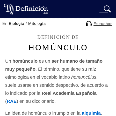
En
Biología
/
Mitología
Escuchar
DEFINICIÓN DE
HOMÚNCULO
Un
homúnculo
es un
ser humano de tamaño
muy pequeño
. El término, que tiene su raíz
etimológica en el vocablo latino
homuncŭlus
,
suele usarse en sentido despectivo, de acuerdo a
lo indicado por la
Real Academia Española
(
RAE
) en su diccionario.
La idea de homúnculo irrumpió en la
alquimia
.