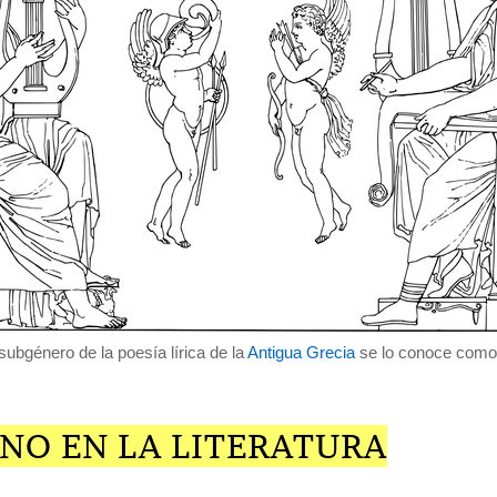
subgénero de la poesía lírica de la
Antigua Grecia
se lo conoce como i
NO EN LA LITERATURA