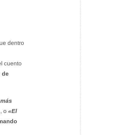
que dentro
el cuento
 de
 más
s
, o
«El
mando