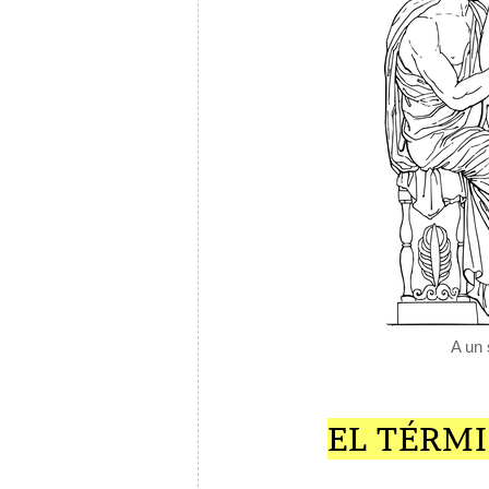
A un 
EL TÉRMI