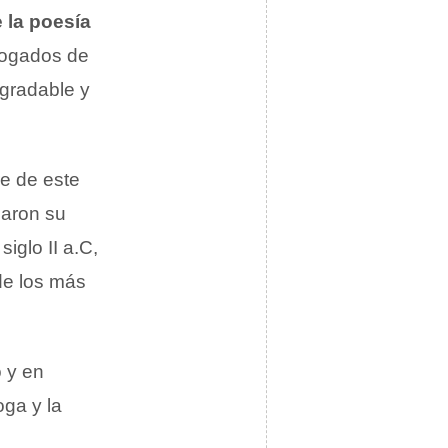
 la poesía
logados de
gradable y
e de este
jaron su
 siglo II a.C,
 de los más
o y en
oga y la