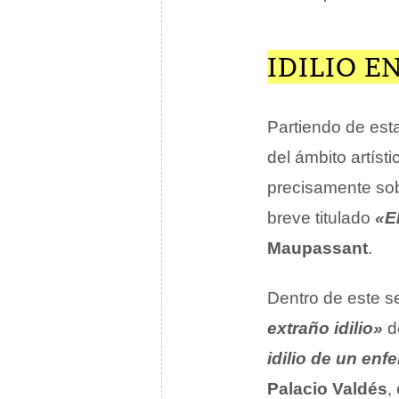
IDILIO E
Partiendo de est
del ámbito artíst
precisamente sobr
breve titulado
«El
Maupassant
.
Dentro de este s
extraño idilio»
d
idilio de un enf
Palacio Valdés
,