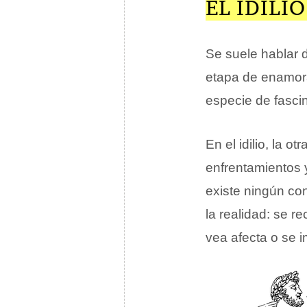
EL IDILI
Se suele hablar d
etapa de enamor
especie de fasci
En el idilio, la o
enfrentamientos 
existe ningún con
la realidad: se r
vea afecta o se i