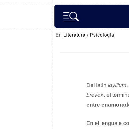
En
Literatura
/
Psicología
Del latín
idyllĭum
,
breve»
, el térmi
entre enamorad
En el lenguaje cot