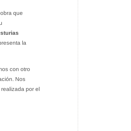
 obra que
u
sturias
presenta la
mos con otro
lación. Nos
, realizada por el