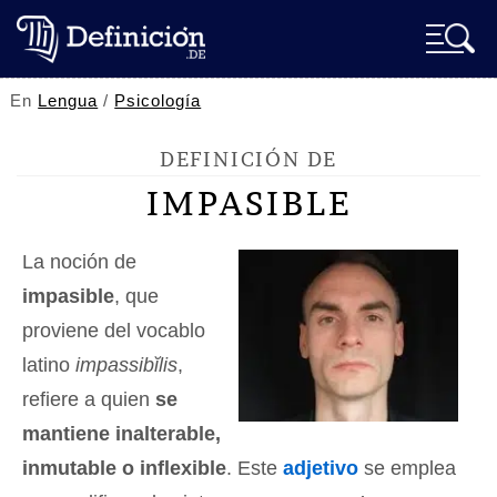
En
Lengua
/
Psicología
DEFINICIÓN DE
IMPASIBLE
La noción de
impasible
, que
proviene del vocablo
latino
impassibĭlis
,
refiere a quien
se
mantiene inalterable,
inmutable o inflexible
. Este
adjetivo
se emplea