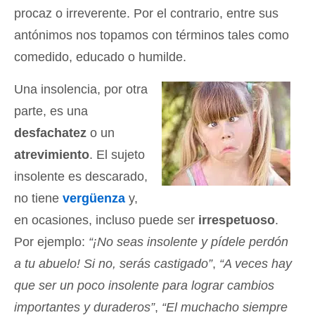
procaz o irreverente. Por el contrario, entre sus
antónimos nos topamos con términos tales como
comedido, educado o humilde.
Una insolencia, por otra
parte, es una
desfachatez
o un
atrevimiento
. El sujeto
insolente es descarado,
no tiene
vergüenza
y,
en ocasiones, incluso puede ser
irrespetuoso
.
Por ejemplo:
“¡No seas insolente y pídele perdón
a tu abuelo! Si no, serás castigado”
,
“A veces hay
que ser un poco insolente para lograr cambios
importantes y duraderos”
,
“El muchacho siempre