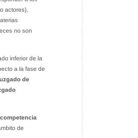
o actores),
aterias
ueces no son
do inferior de la
pecto a la fase de
juzgado de
zgado
 competencia
ámbito de