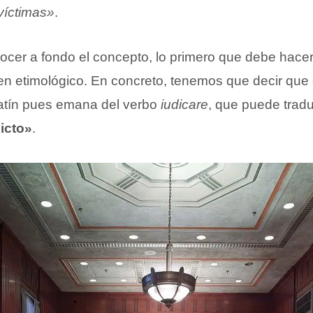
 víctimas»
.
cer a fondo el concepto, lo primero que debe hacer
gen etimológico. En concreto, tenemos que decir que
latín pues emana del verbo
iudicare
, que puede trad
icto»
.