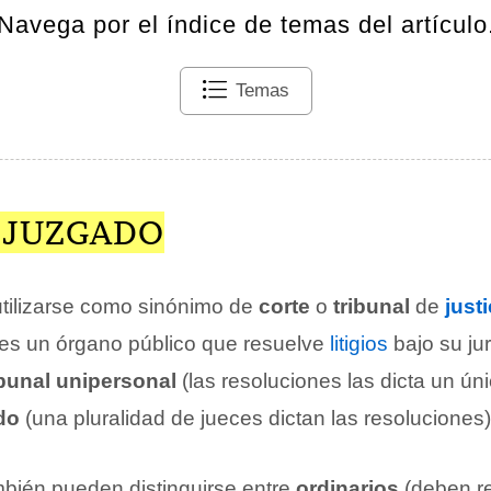
Navega por el índice de temas del artículo
Temas
E JUZGADO
tilizarse como sinónimo de
corte
o
tribunal
de
justi
 es un órgano público que resuelve
litigios
bajo su ju
ibunal unipersonal
(las resoluciones las dicta un úni
do
(una pluralidad de jueces dictan las resoluciones)
bién pueden distinguirse entre
ordinarios
(deben re