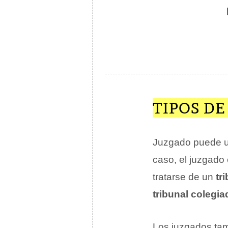
TIPOS D
Juzgado puede u
caso, el juzgado
tratarse de un
tr
tribunal colegia
Los juzgados tam