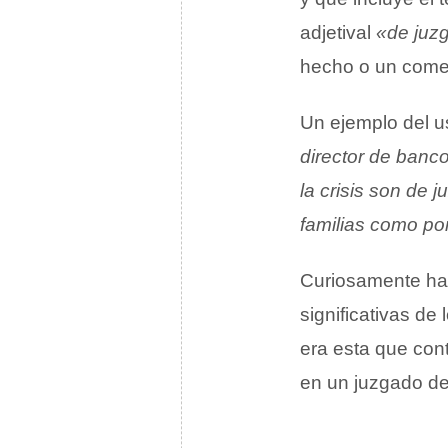
adjetival
«de juz
hecho o un comen
Un ejemplo del us
director de banc
la crisis son de 
familias como po
Curiosamente hay
significativas de
era esta que con
en un juzgado d