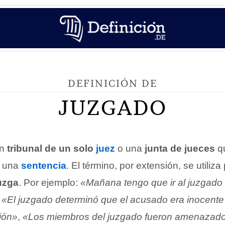
DEFINICIÓN DE
JUZGADO
un
tribunal de un solo
juez
o una
junta de jueces
qu
r una
sentencia
. El término, por extensión, se utiliz
uzga
. Por ejemplo:
«Mañana tengo que ir al juzgado a
,
«El juzgado determinó que el acusado era inocente
ción»
,
«Los miembros del juzgado fueron amenazado