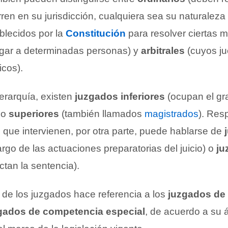
en en su jurisdicción, cualquiera sea su naturaleza 
blecidos por la
Constitución
para resolver ciertas m
uzgar a determinadas personas) y
arbitrales
(cuyos j
icos).
erarquía, existen
juzgados inferiores
(ocupan el gra
) o
superiores
(también llamados
magistrados
). Res
 que intervienen, por otra parte, puede hablarse de
rgo de las actuaciones preparatorias del juicio) o
ju
ctan la sentencia).
n de los juzgados hace referencia a los
juzgados de
gados de competencia especial
, de acuerdo a su 