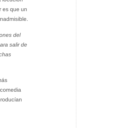
ar es que un
inadmisible.
ones del
ra salir de
uchas
más
 comedia
producían