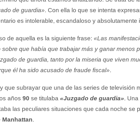
gado de guardia»
. Con ella lo que se intenta expres
tario es intolerable, escandaloso y absolutamente 
o de aquella es la siguiente frase:
«Las manifestaci
o sobre que había que trabajar más y ganar menos pa
juzgado de guardia, tanto por la miseria que viven m
rque él ha sido acusado de fraude fiscal»
.
 que subrayar que una de las series de televisión 
 los años
90
se titulaba
«Juzgado de guardia»
. Una
taba las peculiares situaciones que cada noche se 
e
Manhattan
.