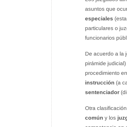
asuntos que ocurr
especiales
(esta
particulares o j
funcionarios públ
De acuerdo a la j
pirámide judicial
procedimiento en
instrucción
(a ca
sentenciador
(di
Otra clasificació
común
y los
juz