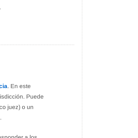
.
cia
. En este
risdicción. Puede
co juez) o un
.
sponder a los