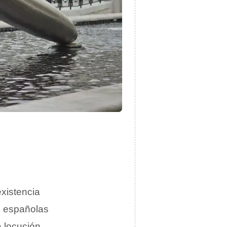
xistencia
s españolas
a locución