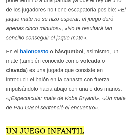
pone término a una partida ya que el rey de uno
de los jugadores no tiene escapatoria posible:
«El
jaque mate no se hizo esperar: el juego duró
apenas cinco minutos»
,
«No te resultará tan
sencillo conseguir el jaque mate»
.
En el
baloncesto
o
básquetbol
, asimismo, un
mate (también conocido como
volcada
o
clavada
) es una jugada que consiste en
introducir el balón en la canasta con fuerza
impulsándolo hacia abajo con una o dos manos:
«¡Espectacular mate de Kobe Bryant!»
,
«Un mate
de Pau Gasol sentenció el encuentro»
.
UN JUEGO INFANTIL