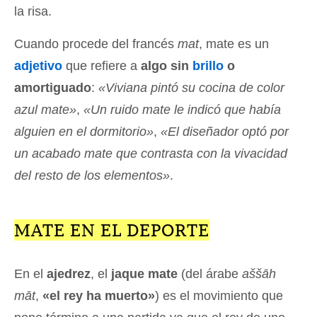
la risa.
Cuando procede del francés
mat
, mate es un
adjetivo
que refiere a
algo sin
brillo
o
amortiguado
:
«Viviana pintó su cocina de color
azul mate»
,
«Un ruido mate le indicó que había
alguien en el dormitorio»
,
«El diseñador optó por
un acabado mate que contrasta con la vivacidad
del resto de los elementos»
.
MATE EN EL DEPORTE
En el
ajedrez
, el
jaque mate
(del árabe
aššāh
māt
,
«el rey ha muerto»
) es el movimiento que