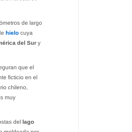
lómetros de largo
 de
hielo
cuya
érica del Sur
y
guran que el
te ficticio en el
rio chileno,
as muy
costas del
lago
ue moldeada por