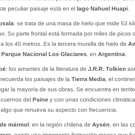
te peculiar paisaje está en el
lago Nahuel Huapi
.
Upsala
: se trata de una masa de hielo que mide 53 ki
o. Su parte frontal está formada por miles de picos
za los 40 metros. Es la tercera muralla de hielo de
Am
l
Parque Nacional Los Glaciares
, en
Argentina
.
oé
: los amantes de la literatura de
J.R.R. Tolkien
ase
recuerda los paisajes de la
Tierra Media
, el continen
ugar la mayoría de sus obras. Se encuentra en territo
 cuernos del
Paine
y con unas condiciones climátic
 algo que renueva su aspecto con frecuencia.
 de mármol
: en la región chilena de
Aysén
, en las 
rera
, existe una imponente formación rocosa que f