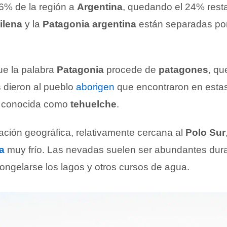
76% de la región a
Argentina
, quedando el 24% rest
ilena
y la
Patagonia argentina
están separadas por 
ue la palabra
Patagonia
procede de
patagones
, qu
 dieron al pueblo
aborigen
que encontraron en estas 
 conocida como
tehuelche
.
ación geográfica, relativamente cercana al
Polo Sur
a
muy frío. Las nevadas suelen ser abundantes duran
ongelarse los lagos y otros cursos de agua.