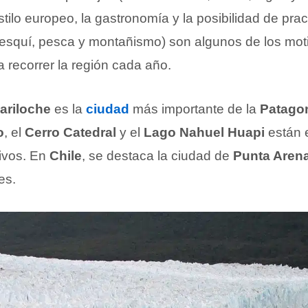
stilo europeo, la gastronomía y la posibilidad de prac
squí, pesca y montañismo) son algunos de los moti
 a recorrer la región cada año.
ariloche
es la
ciudad
más importante de la
Patagon
o
, el
Cerro Catedral
y el
Lago Nahuel Huapi
están 
tivos. En
Chile
, se destaca la ciudad de
Punta Aren
es.