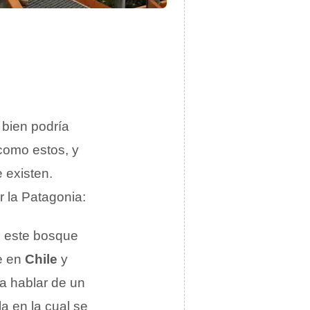
 bien podría
 como estos, y
 existen.
r la Patagonia:
a, este bosque
ce en
Chile
y
a hablar de un
sla en la cual se