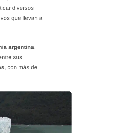
ticar diversos
vos que llevan a
ia argentina
.
entre sus
as
, con más de