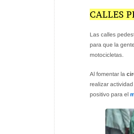
CALLES P
Las calles pede
para que la gente
motocicletas.
Al fomentar la
ci
realizar activida
positivo para el
m