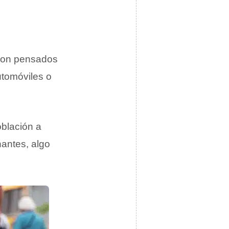
son pensados
automóviles o
oblación a
nantes, algo