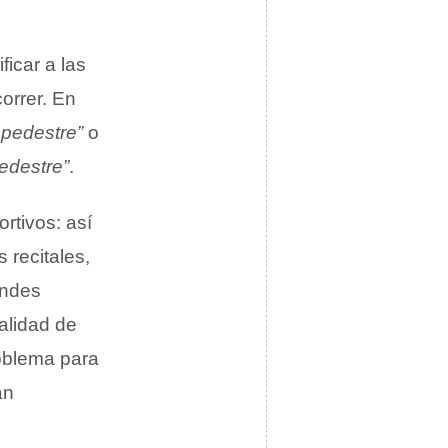
ficar a las
correr. En
 pedestre”
o
pedestre”
.
rtivos: así
 recitales,
andes
alidad de
roblema para
an