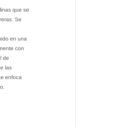
linas que se
reras. Se
uido en una
lmente con
l de
e las
se enfoca
o.