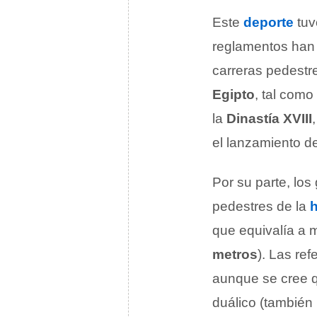
Este
deporte
tuv
reglamentos han 
carreras pedestre
Egipto
, tal como
la
Dinastía XVIII
el lanzamiento de
Por su parte, los
pedestres de la
h
que equivalía a m
metros
). Las re
aunque se cree q
duálico (también