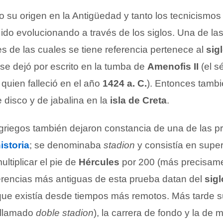
o su origen en la Antigüedad y tanto los tecnicismo
ido evolucionando a través de los siglos. Una de la
s de las cuales se tiene referencia pertenece al
sig
 se dejó por escrito en la tumba de
Amenofis II
(el s
, quien falleció en el año
1424 a. C.
). Entonces tambi
 disco y de jabalina en la
isla de Creta
.
 griegos también dejaron constancia de una de las p
istoria
; se denominaba
stadion
y consistía en super
ultiplicar el pie de
Hércules
por 200 (más precisam
ferencias más antiguas de esta prueba datan del
sigl
ue existía desde tiempos más remotos. Más tarde su
 llamado
doble stadion
), la carrera de fondo y la de 