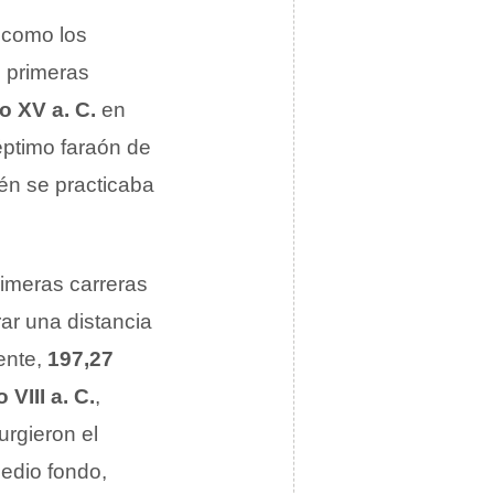
s como los
s primeras
lo XV a. C.
en
éptimo faraón de
én se practicaba
rimeras carreras
ar una distancia
ente,
197,27
o VIII a. C.
,
rgieron el
medio fondo,