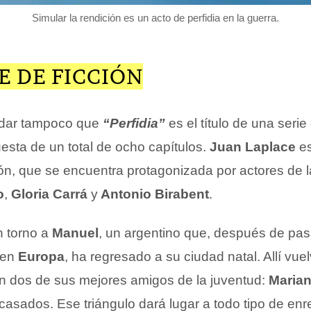
Simular la rendición es un acto de perfidia en la guerra.
E DE FICCIÓN
dar tampoco que
“Perfidia”
es el título de una serie
esta de un total de ocho capítulos.
Juan Laplace
es
ón, que se encuentra protagonizada por actores de la
o
,
Gloria Carrá
y
Antonio Birabent
.
en torno a
Manuel
, un argentino que, después de pas
 en
Europa
, ha regresado a su ciudad natal. Allí vue
n dos de sus mejores amigos de la juventud:
Maria
casados. Ese triángulo dará lugar a todo tipo de en