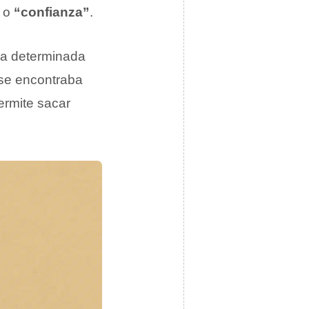
o
“confianza”
.
na determinada
 se encontraba
ermite sacar