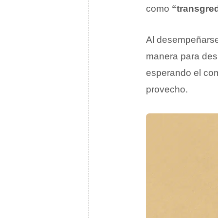
como
“transgred
Al desempeñarse 
manera para desp
esperando el com
provecho.