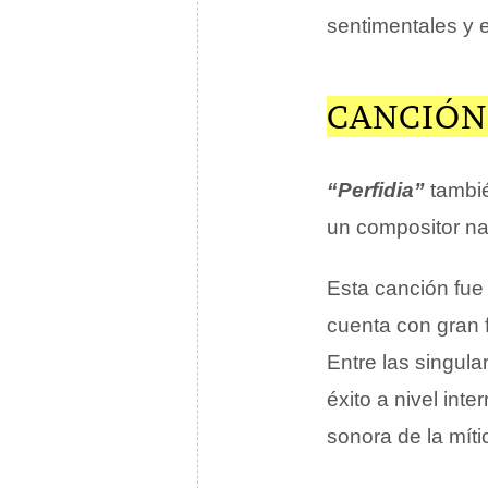
sentimentales y 
CANCIÓN 
“Perfidia”
tambié
un compositor n
Esta canción fue
cuenta con gran f
Entre las singul
éxito a nivel int
sonora de la míti