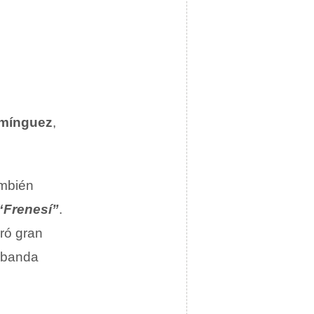
omínguez
,
ambién
“Frenesí”
.
ró gran
a banda