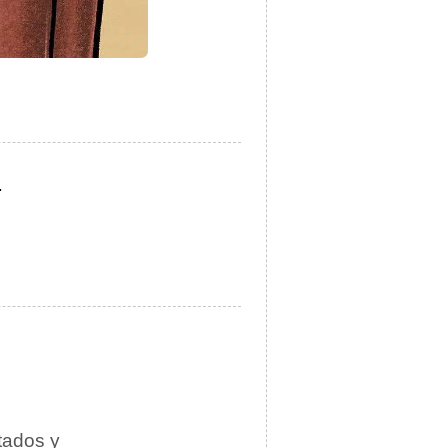
.
atados y