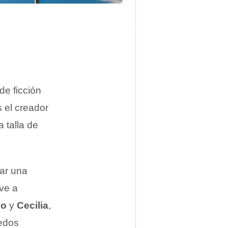
 de ficción
 el creador
 talla de
ar una
lve a
no
y
Cecilia
,
redos