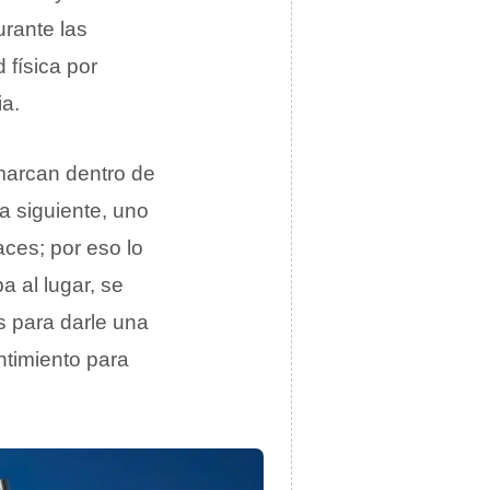
urante las
 física por
ia.
marcan dentro de
a siguiente, uno
aces; por eso lo
 al lugar, se
s para darle una
ntimiento para