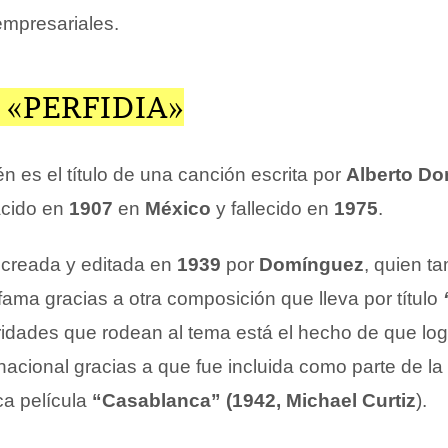
empresariales.
«PERFIDIA»
n es el título de una canción escrita por
Alberto D
acido en
1907
en
México
y fallecido en
1975
.
 creada y editada en
1939
por
Domínguez
, quien t
ama gracias a otra composición que lleva por título
aridades que rodean al tema está el hecho de que log
ernacional gracias a que fue incluida como parte de l
ca película
“Casablanca” (1942, Michael Curtiz
).