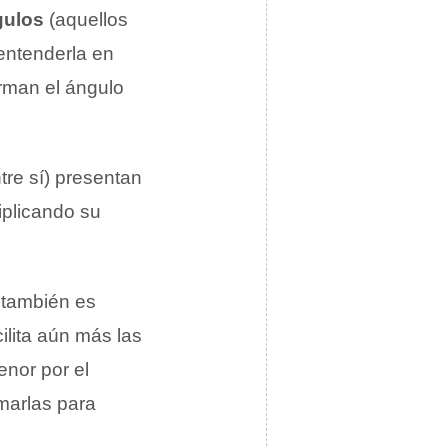
gulos
(aquellos
entenderla en
orman el ángulo
tre sí) presentan
iplicando su
o también es
ilita aún más las
nor por el
marlas para