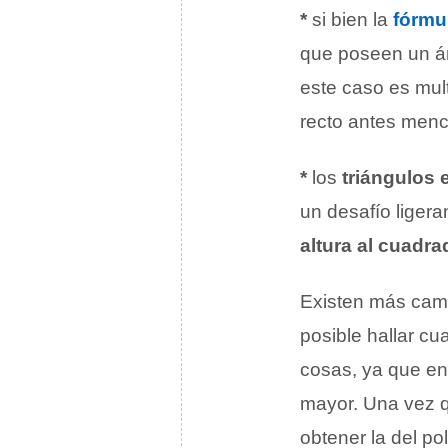
*
si bien la
fórmu
que poseen un án
este caso es mul
recto antes menci
*
los
triángulos 
un desafío liger
altura al cuadra
Existen más camin
posible hallar cu
cosas, ya que en
mayor. Una vez q
obtener la del po