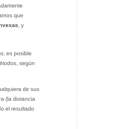
madamente
otamos que
onvexas
, y
o, es posible
métodos, según
ualquiera de sus
a (la distancia
do el resultado