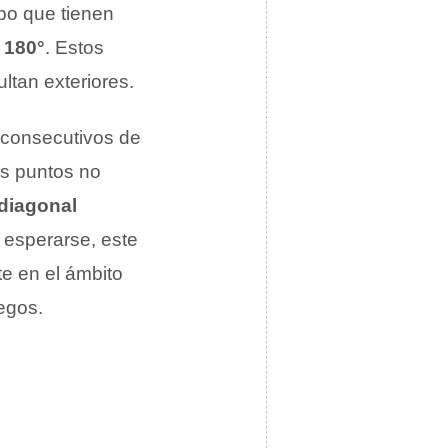
ipo que tienen
 180°
. Estos
ltan exteriores.
consecutivos de
os puntos no
diagonal
 esperarse, este
te en el ámbito
egos.