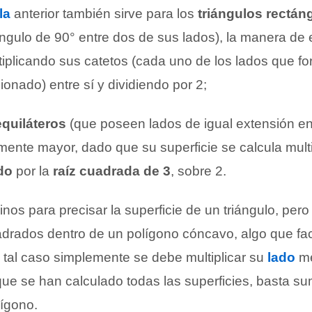
la
anterior también sirve para los
triángulos rectán
gulo de 90° entre dos de sus lados), la manera de 
tiplicando sus catetos (cada uno de los lados que f
onado) entre sí y dividiendo por 2;
equiláteros
(que poseen lados de igual extensión en
amente mayor, dado que su superficie se calcula mult
do
por la
raíz cuadrada de 3
, sobre 2.
os para precisar la superficie de un triángulo, per
adrados dentro de un polígono cóncavo, algo que fac
 tal caso simplemente se debe multiplicar su
lado
me
ue se han calculado todas las superficies, basta su
lígono.