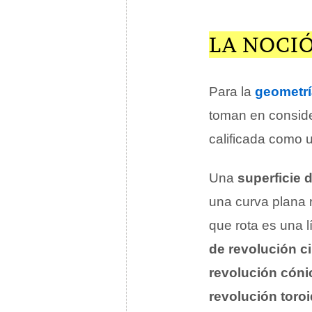
LA NOCI
Para la
geometrí
toman en conside
calificada como
Una
superficie 
una curva plana r
que rota es una l
de revolución ci
revolución cóni
revolución toroi