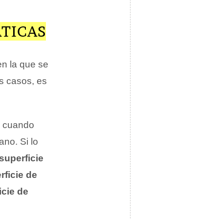
TICAS
en la que se
s casos, es
e cuando
ano. Si lo
superficie
rficie de
icie de