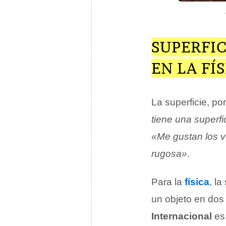
SUPERFIC
EN LA FÍ
La superficie, por
tiene una superf
«Me gustan los v
rugosa»
.
Para la
física
, l
un objeto en dos
Internacional
es