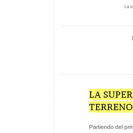
La i
LA SUPER
TERRENO
Partiendo del pr