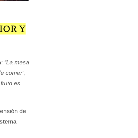
.
IOR Y
a:
“La mesa
de comer”
,
fruto es
tensión de
istema