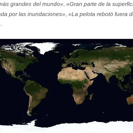
 más grandes del mundo»
,
«Gran parte de la superfic
tada por las inundaciones»
,
«La pelota rebotó fuera de
»
.