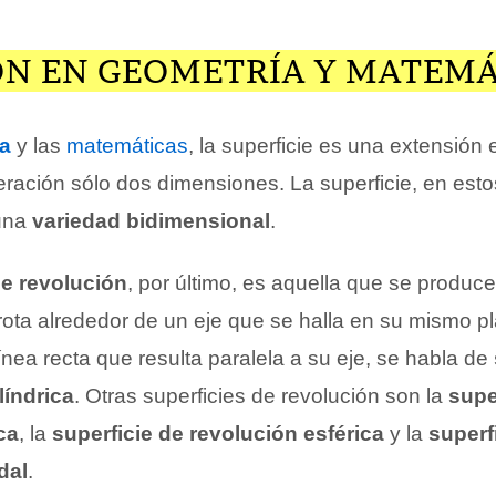
ÓN EN GEOMETRÍA Y MATEMÁ
a
y las
matemáticas
, la superficie es una extensión 
ración sólo dos dimensiones. La superficie, en esto
 una
variedad bidimensional
.
de revolución
, por último, es aquella que se produc
ota alrededor de un eje que se halla en su mismo pl
ínea recta que resulta paralela a su eje, se habla de
líndrica
. Otras superficies de revolución son la
supe
ca
, la
superficie de revolución esférica
y la
superf
dal
.