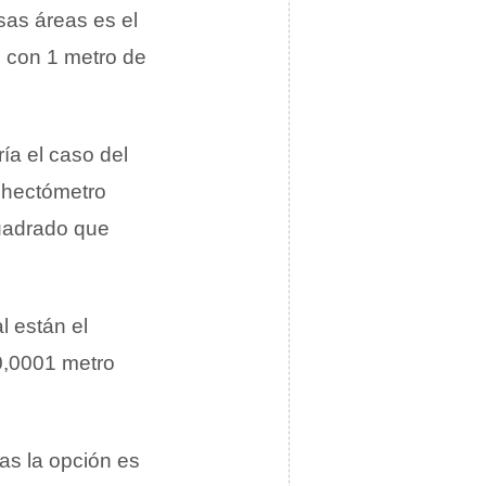
sas áreas es el
o con 1 metro de
ía el caso del
l hectómetro
cuadrado que
l están el
0,0001 metro
as la opción es