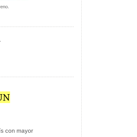
reno.
.
UN
ís con mayor