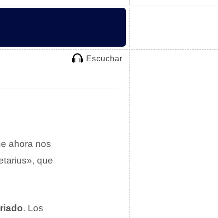
Escuchar
que ahora nos
etarius», que
ariado
. Los