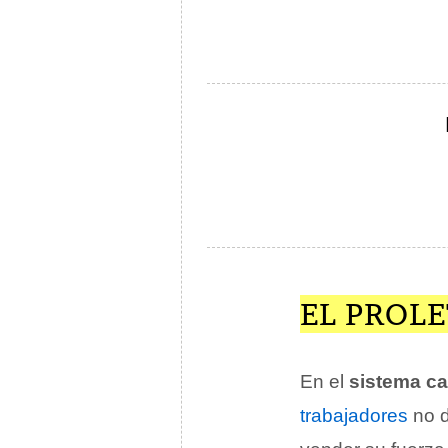
EL PROL
En el
sistema cap
trabajadores
no d