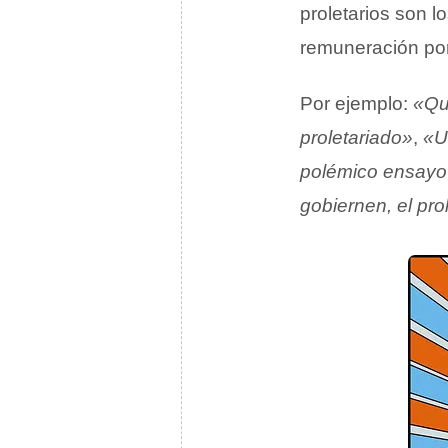
proletarios son l
remuneración po
Por ejemplo:
«Qui
proletariado»
,
«U
polémico ensayo s
gobiernen, el pro