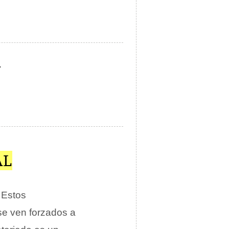
.
AL
. Estos
 se ven forzados a