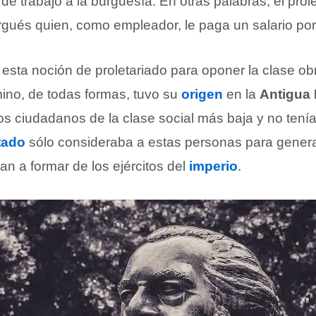
de trabajo a la burguesía. En otras palabras, el prol
gués quien, como empleador, le paga un salario por 
sta noción de proletariado para oponer la clase obr
mino, de todas formas, tuvo su
origen
en la
Antigua
los ciudadanos de la clase social más baja y no ten
tado
sólo consideraba a estas personas para genera
an a formar de los ejércitos del
imperio
.