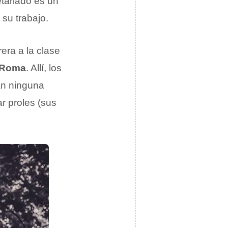
etariado es un
su trabajo.
era a la clase
 Roma
. Allí, los
ían ninguna
r proles (sus