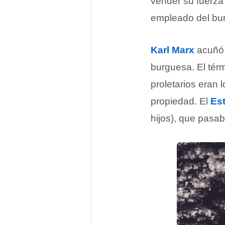
vender su fuerza 
empleado del bur
Karl Marx
acuñó e
burguesa. El tér
proletarios eran 
propiedad. El
Es
hijos), que pasab