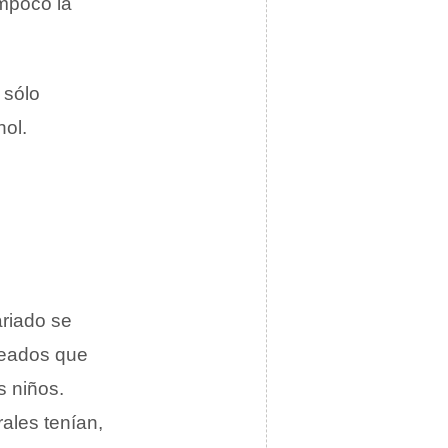
ampoco la
 sólo
hol.
riado se
leados que
s niños.
ales tenían,