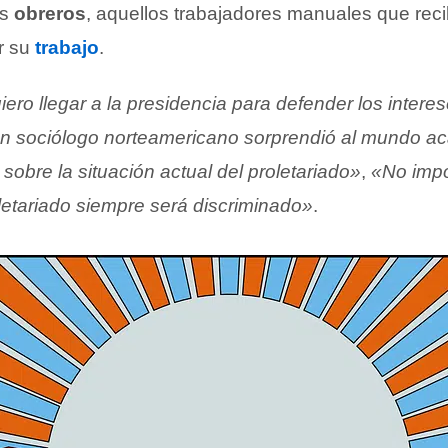
os
obreros
, aquellos trabajadores manuales que rec
r su
trabajo
.
ero llegar a la presidencia para defender los interes
n sociólogo norteamericano sorprendió al mundo a
obre la situación actual del proletariado»
,
«No impo
letariado siempre será discriminado»
.