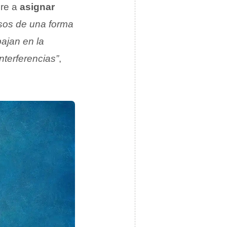
ere a
asignar
rsos de una forma
ajan en la
interferencias”
,