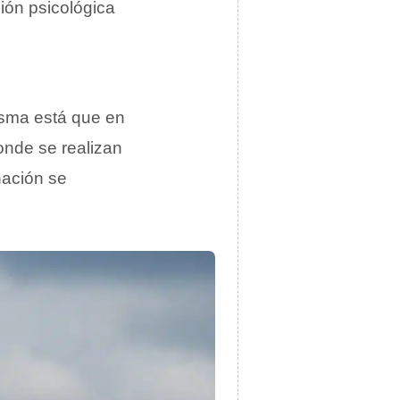
ción psicológica
misma está que en
onde se realizan
nación se