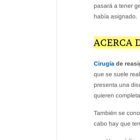
pasará a tener ge
había asignado.
ACERCA D
Cirugí
a
de reasi
que se suele rea
presenta una dis
quieren completa
También se con
cabo hay que ten