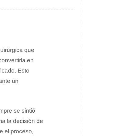
quirúrgica que
onvertirla en
ficado. Esto
ante un
mpre se sintió
ma la decisión de
e el proceso,