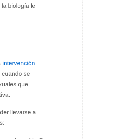
la biología le
a
intervención
s cuando se
exuales que
iva.
der llevarse a
s: