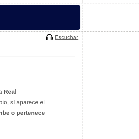
Escuchar
la
Real
io, sí aparece el
umbe o pertenece