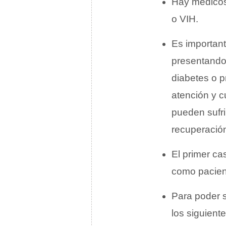
Hay médicos 
o VIH.
Es importan
presentando
diabetes o p
atención y 
pueden sufri
recuperació
El primer ca
como pacien
Para poder 
los siguient