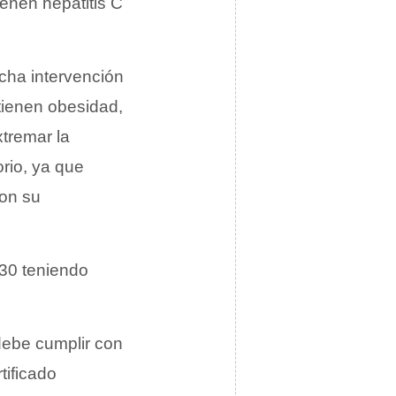
enen hepatitis C
cha intervención
tienen obesidad,
tremar la
rio, ya que
con su
930 teniendo
debe cumplir con
tificado