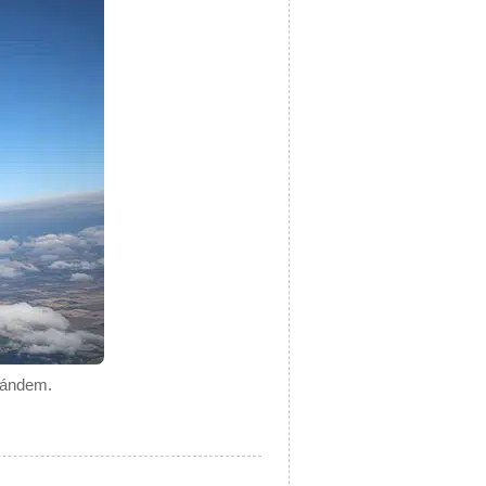
tándem.