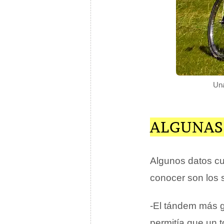
Una
ALGUNAS
Algunos datos cu
conocer son los 
-El tándem más gr
permitía que un t