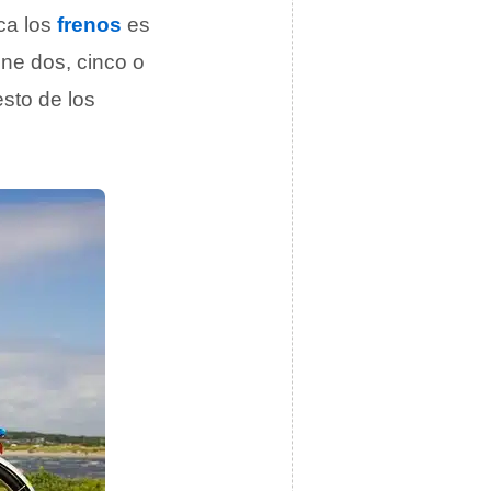
ca los
frenos
es
ene dos, cinco o
esto de los