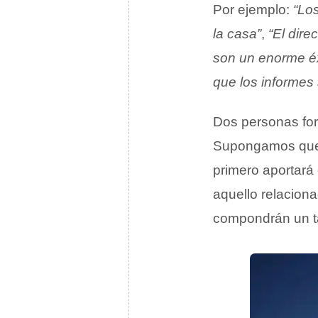
Por ejemplo:
“Lo
la casa”
,
“El dire
son un enorme éxi
que los informes
Dos personas fo
Supongamos que u
primero aportará 
aquello relaciona
compondrán un 