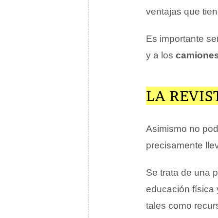
ventajas que tie
Es importante s
y a los
camione
LA REVI
Asimismo no pode
precisamente llev
Se trata de una p
educación física
tales como recurs