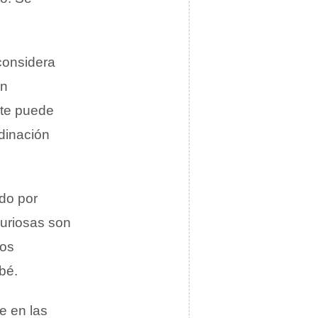
considera
an
nte puede
dinación
do por
curiosas son
dos
bé.
e en las