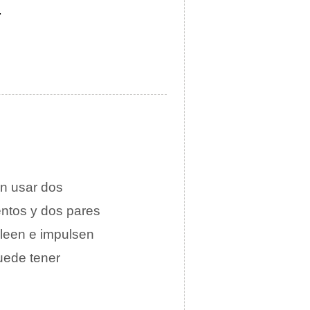
.
n usar dos
entos y dos pares
aleen e impulsen
uede tener