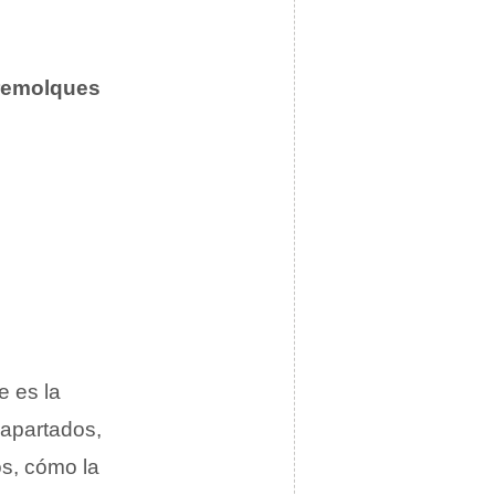
remolques
e
e es la
 apartados,
os, cómo la