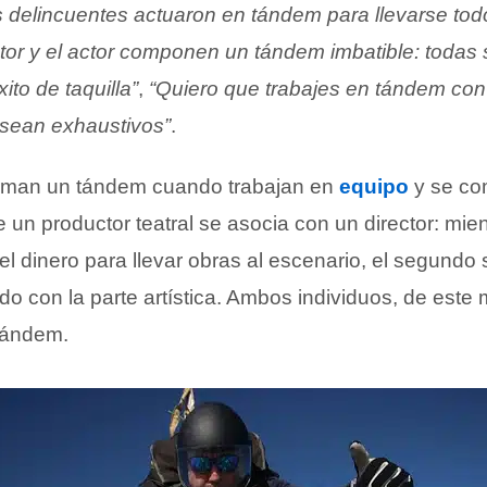
s delincuentes actuaron en tándem para llevarse tod
ctor y el actor componen un tándem imbatible: todas
to de taquilla”
,
“Quiero que trabajes en tándem con 
 sean exhaustivos”
.
rman un tándem cuando trabajan en
equipo
y se co
n productor teatral se asocia con un director: mien
el dinero para llevar obras al escenario, el segundo
do con la parte artística. Ambos individuos, de este
tándem.