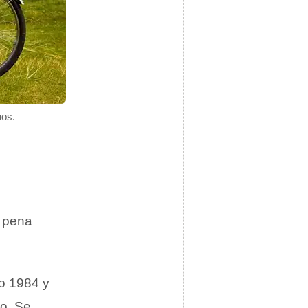
uos.
a pena
ño 1984 y
po. Se