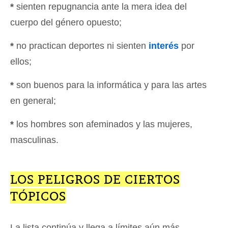
*
sienten repugnancia ante la mera idea del
cuerpo del género opuesto;
*
no practican deportes ni sienten
interés
por
ellos;
*
son buenos para la informática y para las artes
en general;
*
los hombres son afeminados y las mujeres,
masculinas.
LOS PELIGROS DE CIERTOS
TÓPICOS
La lista continúa y llega a límites aún más