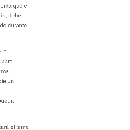
uenta que el
más, debe
ndo durante
 la
o para
orma
die un
 pueda
tará el tema