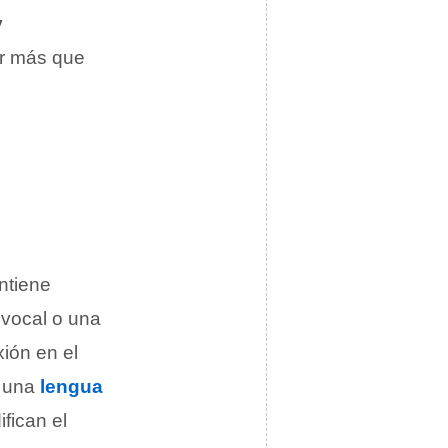
y
ar más que
ntiene
a vocal o una
xión en el
o una
lengua
fican el