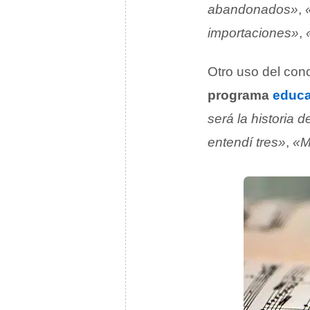
abandonados»
,
importaciones»
,
Otro uso del con
programa
educa
será la historia d
entendí tres»
,
«M