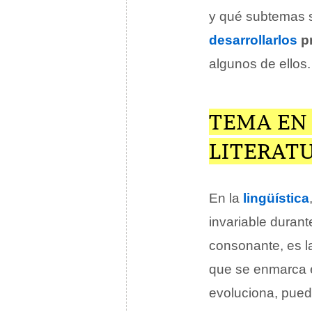
y qué subtemas s
desarrollarlos
p
algunos de ellos.
TEMA EN 
LITERAT
En la
lingüística
invariable durant
consonante, es la
que se enmarca e
evoluciona, pued