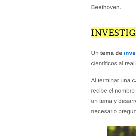
Beethoven.
INVESTIG
Un
tema de
inve
científicos al rea
Al terminar una c
recibe el nombr
un tema y desarr
necesario pregu