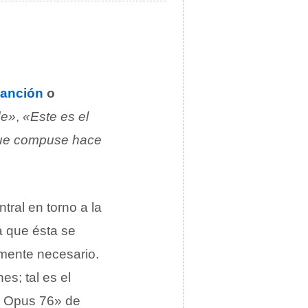
anción
o
de»
,
«Este es el
que compuse hace
ntral en torno a la
a que ésta se
amente necesario.
es; tal es el
, Opus 76» de