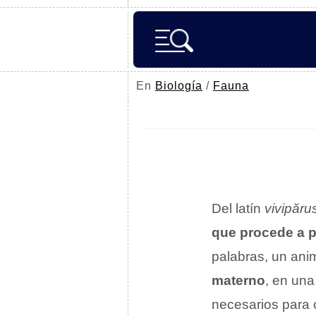
En
Biología
/
Fauna
Del latín
vivipăru
que procede a pa
palabras, un ani
materno
, en una
necesarios para 