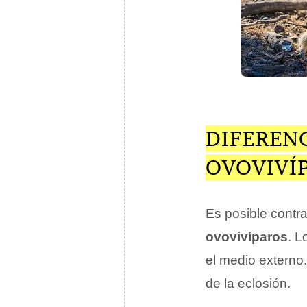
DIFERENC
OVOVIVÍ
Es posible contra
ovovivíparos
. L
el medio externo
de la eclosión.