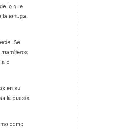
de lo que
 la tortuga,
ecie. Se
os mamíferos
ia o
vos en su
as la puesta
como como