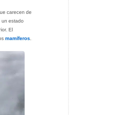
 que carecen de
n un estado
or. El
los
mamíferos
.