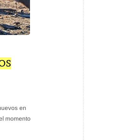
OS
 huevos en
a el momento