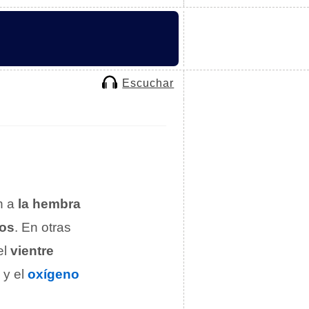
Escuchar
n a
la hembra
dos
. En otras
el
vientre
 y el
oxígeno