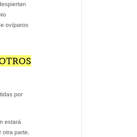
despiertan
 No
de ovíparos
 OTROS
tidas por
ón estará
 otra parte,