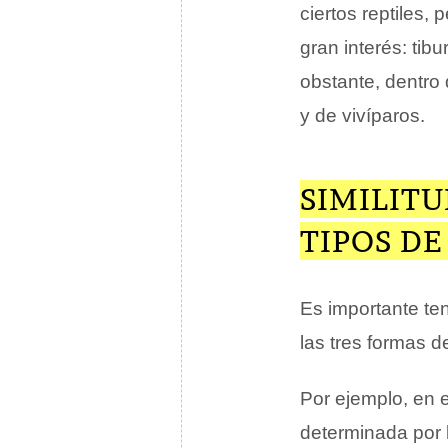
ciertos reptiles
gran interés: tib
obstante, dentro
y de vivíparos.
SIMILITU
TIPOS D
Es importante ten
las tres formas d
Por ejemplo, en e
determinada por l